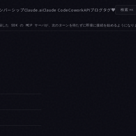
♥
ンバーシップ
Claude.ai
Claude Code
Cowork
API
ブログ
タグ
検索
⌘K
MCP サーバが、次のターンを待たずに即座に接続を始めるようになりました
RESYNC — 
●