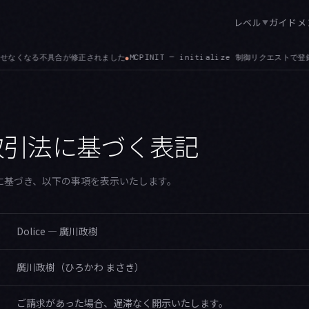
レベル
ガイド
メ
▼
されました
MCPINIT — initialize 制御リクエストで登録した SDK の 
●
取引法に基づく表記
に基づき、以下の事項を表示いたします。
Dolice — 廣川政樹
廣川政樹（ひろかわ まさき）
ご請求があった場合、遅滞なく開示いたします。