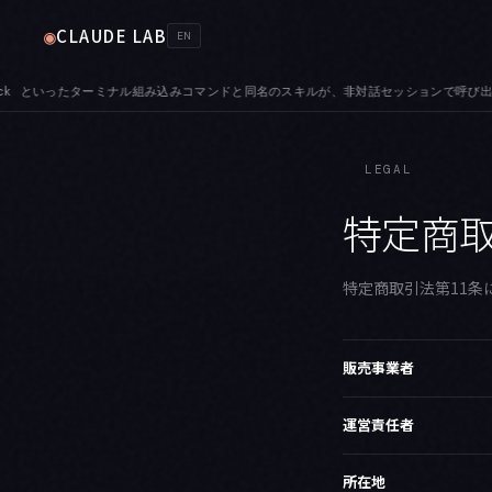
CLAUDE LAB
◉
EN
ターミナル組み込みコマンドと同名のスキルが、非対話セッションで呼び出せなくなる不具合が修正
LEGAL
特定商
特定商取引法第11条
販売事業者
運営責任者
所在地