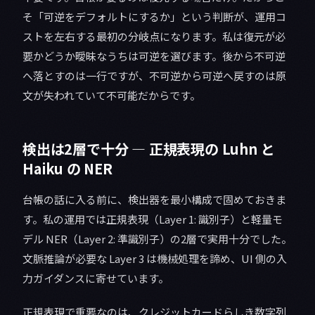
そ「可逆をデフォルトにするか」という判断が、運用コ
ストを左右する最初の分岐点になります。私は復元が必
要かどうか曖昧なうちは可逆を選びます。後から不可逆
へ落とすのは一行ですが、不可逆から可逆へ戻すのは原
文が失われていて不可能だからです。
検出は2層で十分 — 正規表現の Luhn と
Haiku の NER
台帳の話に入る前に、検出器を最小構成で固めておきま
す。私の運用では正規表現（Layer 1: 識別子）と軽量モ
デル NER（Layer 2: 準識別子）の2層で実用十分でした。
文脈推論が必要な Layer 3 は機械処理を諦め、UI 側の入
力ガイダンスに寄せています。
正規表現で重要なのは、クレジットカードらしき数字列