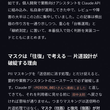
如です。個人開発で業務向けアシスタントを Claude API
に組み込み、私自身が運用してきた中で、レビューや障
害の大半はこの2点に集中していました。この記事は検出
器の作り方を一通り示しつつ、重心を「台帳運用」と
「継続測定」に置いて、本番投入で効く判断を実装コー
ドとともにまとめます。
マスクは「往復」で考える — 片道設計が
破綻する理由
PII マスキングを「送信前に消す処理」とだけ捉えると、
要約や業務アシスタントのユースケースで必ず破綻しま
す。Claude が
と返し
<PERSON_001>さんへ連絡しました
てきても、それを利用者に見せる前に
へ戻さな
田中太郎
ければ意味が通りません。つまりマスキングは送信時の
片道処理ではなく、
マスク（往路）と復元（復路）が対