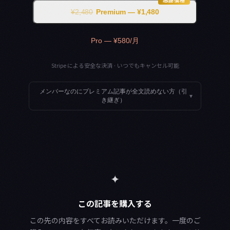
感謝価格
¥2,480
Premium — ¥1,480
Pro — ¥580/月
Stripe による安全な決済 · いつでもキャンセル可能
メンバーなのにプレミアム記事が全文読めない方（引
▾
き継ぎ）
✦
この記事を購入する
この先の内容をすべてお読みいただけます。一度のご