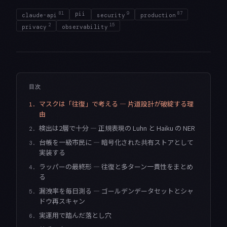
81
pii
9
87
claude-api
security
production
2
15
privacy
observability
目次
マスクは「往復」で考える — 片道設計が破綻する理
1.
由
検出は2層で十分 — 正規表現の Luhn と Haiku の NER
2.
台帳を一級市民に — 暗号化された共有ストアとして
3.
実装する
ラッパーの最終形 — 往復と多ターン一貫性をまとめ
4.
る
漏洩率を毎日測る — ゴールデンデータセットとシャ
5.
ドウ再スキャン
実運用で踏んだ落とし穴
6.