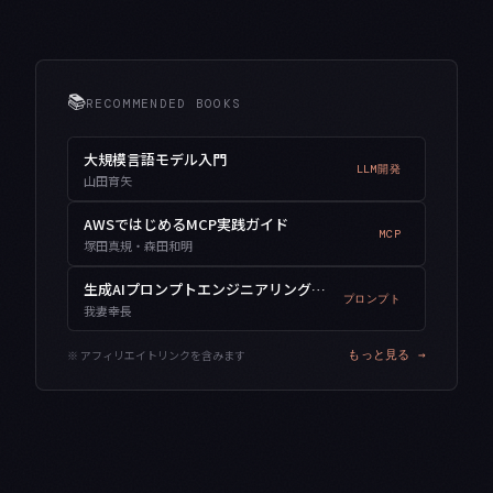
📚
RECOMMENDED BOOKS
大規模言語モデル入門
LLM開発
山田育矢
AWSではじめるMCP実践ガイド
MCP
塚田真規・森田和明
生成AIプロンプトエンジニアリング入門
プロンプト
我妻幸長
※ アフィリエイトリンクを含みます
もっと見る →