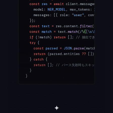
  const
 res
 =
 await
 client.messages.
create
(
    model: 
NER_MODEL
, max_tokens: 
1024
, sys
    messages: [{ role: 
"user"
, content: inp
  });
  const
 text
 =
 res.content.
filter
((
b
) 
=>
 b.
  const
 match
 =
 text.
match
(
/
\{
[\s\S]
*
\}
/
);
  if
 (
!
match) 
return
 []; 
// 抽出できなければ
  try
 {
    const
 parsed
 =
 JSON
.
parse
(match[
0
]) 
as
 
    return
 (parsed.entities 
??
 []).
filter
((
  } 
catch
 {
    return
 []; 
// パース失敗時もスキップ。漏れは
  }
}
✦