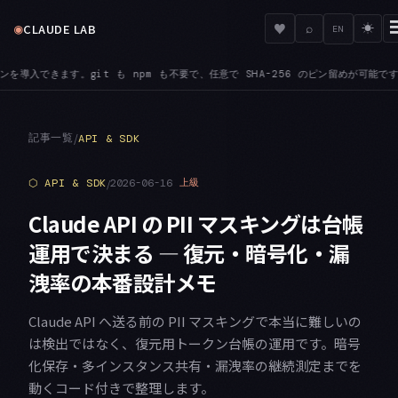
◉
♥
CLAUDE LAB
⌕
☀
EN
任意で SHA-256 のピン留めが可能です
BEDROCK — ANTHROPIC_BEDROCK
●
記事一覧
/
API & SDK
⬡
API & SDK
/
2026-06-16
上級
Claude API の PII マスキングは台帳
運用で決まる — 復元・暗号化・漏
洩率の本番設計メモ
Claude API へ送る前の PII マスキングで本当に難しいの
は検出ではなく、復元用トークン台帳の運用です。暗号
化保存・多インスタンス共有・漏洩率の継続測定までを
動くコード付きで整理します。