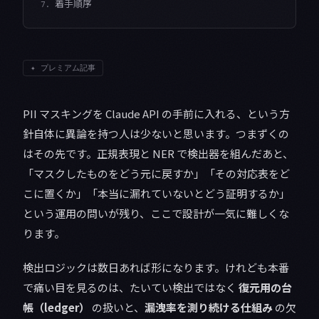
着手順序
7.
✦
プレミアム記事
PII マスキングを Claude API の手前に入れる、という方
針自体に異論を持つ人は少ないと思います。つまずくの
はその先です。正規表現と NER で検出器を組んだあと、
「マスクしたものをどう元に戻すか」「その対応表をど
こに置くか」「本当に漏れていないとどう証明するか」
という運用の問いが残り、ここで設計が一気に難しくな
ります。
検出ロジックは数日あれば形になります。けれども本番
で痛い目を見るのは、たいてい検出ではなく
復元用の台
帳（ledger）
の扱いと、
漏洩率を測り続ける仕組み
の欠