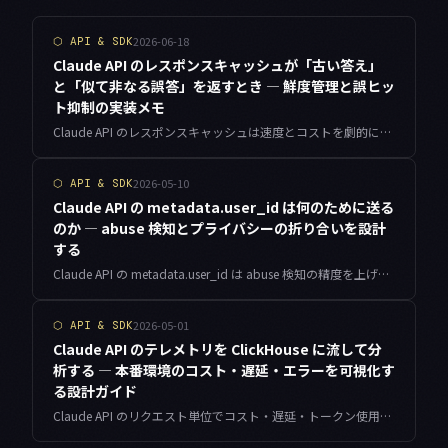
2026-06-18
⬡
API & SDK
Claude API のレスポンスキャッシュが「古い答え」
と「似て非なる誤答」を返すとき — 鮮度管理と誤ヒッ
ト抑制の実装メモ
Claude API のレスポンスキャッシュは速度とコストを劇的に改善しますが、運用で問題になるのは平均ヒット率ではなく、古い答えと意味的な誤ヒットの二つです。キー設計・鮮度管理・誤ヒット抑制・観測の実装をまとめます。
2026-05-10
⬡
API & SDK
Claude API の metadata.user_id は何のために送る
のか — abuse 検知とプライバシーの折り合いを設計
する
Claude API の metadata.user_id は abuse 検知の精度を上げるためのフィールドですが、生のメールアドレスをそのまま渡すとプライバシー上の問題が出ます。HMAC で安定した擬似 ID を作る具体的な実装と、渡すべき/渡さない場面の判断基準をまとめました。
2026-05-01
⬡
API & SDK
Claude API のテレメトリを ClickHouse に流して分
析する — 本番環境のコスト・遅延・エラーを可視化す
る設計ガイド
Claude API のリクエスト単位でコスト・遅延・トークン使用量を ClickHouse に蓄積し、Materialized View でリアルタイムダッシュボードを構築する本番運用設計を解説します。