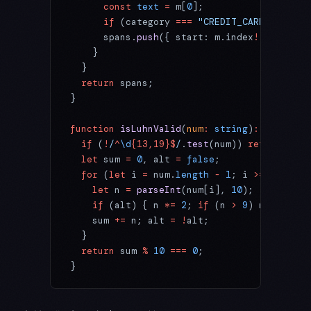
      const
 text
 =
 m[
0
];
      if
 (category 
===
 "CREDIT_CARD"
 &&
 !
is
      spans.
push
({ start: m.index
!
, end: m.
    }
  }
  return
 spans;
}
function
 isLuhnValid
(
num
:
 string
)
:
 boolean
 
  if
 (
!
/
^
\d
{13,19}$
/
.
test
(num)) 
return
 fals
  let
 sum 
=
 0
, alt 
=
 false
;
  for
 (
let
 i 
=
 num.
length
 -
 1
; i 
>=
 0
; i
--
)
    let
 n 
=
 parseInt
(num[i], 
10
);
    if
 (alt) { n 
*=
 2
; 
if
 (n 
>
 9
) n 
-=
 9
; }
    sum 
+=
 n; alt 
=
 !
alt;
  }
  return
 sum 
%
 10
 ===
 0
;
}