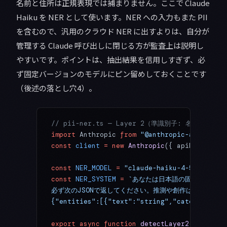
名前と住所は正規表現では捕まりません。ここで Claude
Haiku を NER として使います。NER への入力もまた PII
を含むので、汎用のクラウド NER に出すよりは、自分が
管理する Claude 呼び出しに閉じる方が監査上は説明し
やすいです。ポイントは、抽出結果を信用しすぎず、必
ず固定バージョンのモデルにピン留めしておくことです
（後述の落とし穴4）。
// pii-ner.ts — Layer 2（準識別子: 名前
import
 Anthropic 
from
 "@anthropic-ai/sdk"
;
const
 client
 =
 new
 Anthropic
({ apiKey: proc
const
 NER_MODEL
 =
 "claude-haiku-4-5-2025100
const
 NER_SYSTEM
 =
 `あなたは日本語の固有表現抽出器で
必ず次のJSONで返してください。推測や創作は禁止。分
{"entities":[{"text":"string","category":"P
export
 async
 function
 detectLayer2
(
input
:
 s