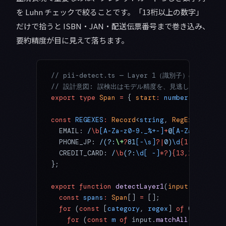
を Luhn チェックで絞ることです。「13桁以上の数字」
だけで拾うと ISBN・JAN・配送伝票番号まで巻き込み、
要約精度が目に見えて落ちます。
// pii-detect.ts — Layer 1（識別子）の機械検
// 設計意図: 誤検出はモデル精度を、見逃しは漏洩を悪化
export
 type
 Span
 =
 { 
start
:
 number
; 
end
:
 nu
const
 REGEXES
:
 Record
<
string
, 
RegExp
> 
=
 {
  EMAIL:
 /
\b
[A-Za-z0-9._%+-]
+
@
[A-Za-z0-9.-]
  PHONE_JP:
 /(?:
\+
?
81
[-\s]
?|
0)
\d
{1,4}
[-\s]
?
  CREDIT_CARD:
 /
\b
(?:
\d[ -]
*?
)
{13,19}\b
/
g
,
};
export
 function
 detectLayer1
(
input
:
 string
)
  const
 spans
:
 Span
[] 
=
 [];
  for
 (
const
 [
category
, 
regex
] 
of
 Object.
en
    for
 (
const
 m
 of
 input.
matchAll
(regex)) 