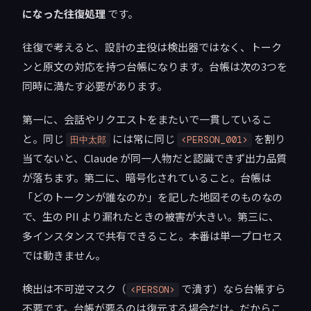
になった往復処理
です。
往復で考えると、設計の主役は検出器ではなく、トーク
ンと原文の対応を持つ台帳になります。台帳は次の3つを
同時に満たす必要があります。
第一に、会話やリクエストをまたいで一貫しているこ
と。同じ
には常に同じ
を割り
田中太郎
<PERSON_001>
当てないと、Claude が同一人物だと認識できず出力品質
が落ちます。第二に、暗号化されていること。台帳は
「どのトークンが誰なのか」を記した地図そのものなの
で、生の PII より漏れたときの被害が大きい。第三に、
多インスタンスで共有できること。本番は単一プロセス
では動きません。
検出は不可逆マスク（
で潰す）なら台帳すら
<PERSON>
不要です。台帳が要るのは復元する場合だけ。だからこ