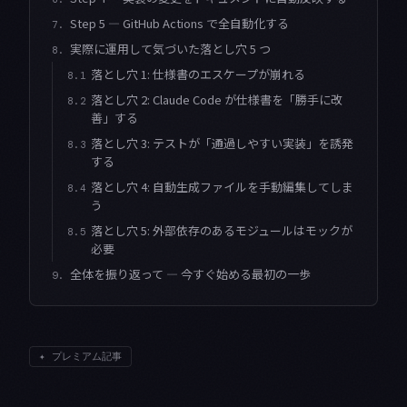
Step 5 — GitHub Actions で全自動化する
7.
実際に運用して気づいた落とし穴 5 つ
8.
落とし穴 1: 仕様書のエスケープが崩れる
8.1
落とし穴 2: Claude Code が仕様書を「勝手に改
8.2
善」する
落とし穴 3: テストが「通過しやすい実装」を誘発
8.3
する
落とし穴 4: 自動生成ファイルを手動編集してしま
8.4
う
落とし穴 5: 外部依存のあるモジュールはモックが
8.5
必要
全体を振り返って — 今すぐ始める最初の一歩
9.
✦
プレミアム記事