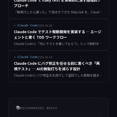
Claude Code で flaky test を体系的に潰す段階的ア
プローチ
「再実行したら通った」で済ませてきた flaky test を、Claude Code を使って体系的に分析・修正する手順を紹介します。原因分類から再現スクリプトまで、本番運用で機能しているパターンをまとめました。
2026-04-26
⟐
Claude Code
Claude Code でテスト駆動開発を実装する — エージ
ェントと書く TDD ワークフロー
Claude Code に「先にテストを書いてもらう」という制約を加えると、エージェントの暴走が止まり、生成コードの質が劇的に変わります。私が半年間試行錯誤して辿り着いた、エージェント時代の TDD ワークフローを共有します。
2026-04-24
⟐
Claude Code
Claude Code にバグ修正を任せる前に書くべき「再
現テスト」— AIの無駄打ちを減らす設計
Claude Code にバグ修正を丸投げして空回りした経験を踏まえ、最初に「落ちる再現テスト」を書いてから委譲するワークフローを、運用している設計原則と具体的なコードで整理します。
📚
RECOMMENDED BOOKS