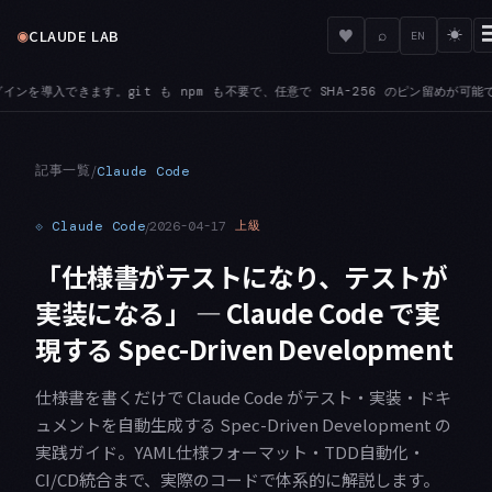
◉
♥
CLAUDE LAB
⌕
☀
EN
不要で、任意で SHA-256 のピン留めが可能です
BEDROCK — ANTHROPIC_BE
●
記事一覧
/
Claude Code
⟐
Claude Code
/
2026-04-17
上級
「仕様書がテストになり、テストが
実装になる」 — Claude Code で実
現する Spec-Driven Development
仕様書を書くだけで Claude Code がテスト・実装・ドキ
ュメントを自動生成する Spec-Driven Development の
実践ガイド。YAML仕様フォーマット・TDD自動化・
CI/CD統合まで、実際のコードで体系的に解説します。