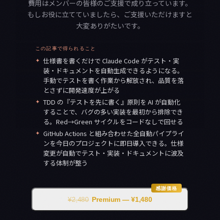
費用はメンバーの皆様のご支援で成り立っています。
もしお役に立てていましたら、ご支援いただけますと
大変ありがたいです。
この記事で得られること
✦
仕様書を書くだけで Claude Code がテスト・実
装・ドキュメントを自動生成できるようになる。
手動でテストを書く作業から解放され、品質を落
とさずに開発速度が上がる
✦
TDD の『テストを先に書く』原則を AI が自動化
することで、バグの多い実装を最初から排除でき
る。Red→Green サイクルをコードなしで回せる
✦
GitHub Actions と組み合わせた全自動パイプライ
ンを今日のプロジェクトに即日導入できる。仕様
変更が自動でテスト・実装・ドキュメントに波及
する体制が整う
感謝価格
¥2,480
Premium — ¥1,480