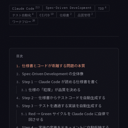
213
Spec-Driven Development
4
Claude Code
TDD
4
19
2
2
テスト自動化
CI/CD
仕様書
品質管理
20
ワークフロー
目次
仕様書とコードが乖離する問題の本質
1.
Spec-Driven Development の全体像
2.
Step 1 — Claude Code が読める仕様書を書く
3.
仕様の「粒度」が品質を決める
3.1
Step 2 — 仕様書からテストコードを自動生成する
4.
Step 3 — テストを通過する実装を自動生成する
5.
Red → Green サイクルを Claude Code に自律で
5.1
回させる
Step 4 — 実装の変更をドキュメントに自動反映する
6.