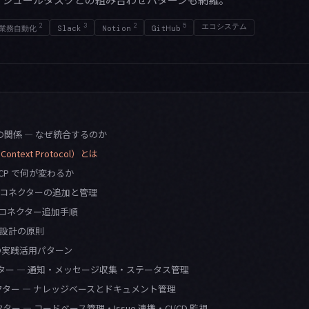
2
3
2
5
エコシステム
業務自動化
Slack
Notion
GitHub
rk の関係 — なぜ統合するのか
Context Protocol）とは
 MCP で何が変わるか
P コネクターの追加と管理
へのコネクター追加手順
設計の原則
の実践活用パターン
ネクター — 通知・メッセージ収集・ステータス管理
コネクター — ナレッジベースとドキュメント管理
ネクター — コードベース管理・Issue 連携・CI/CD 監視