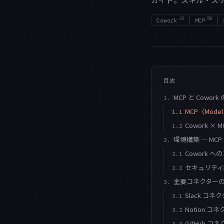
33
50
Cowork
MCP
目次
MCP と Cowo
1.
MCP（Model 
1.1
Cowork ×
1.2
環境構築 — MC
2.
Cowork 
2.1
セキュリティ
2.2
主要コネクター
3.
Slack コ
3.1
Notion 
3.2
GitHub コ
3.3