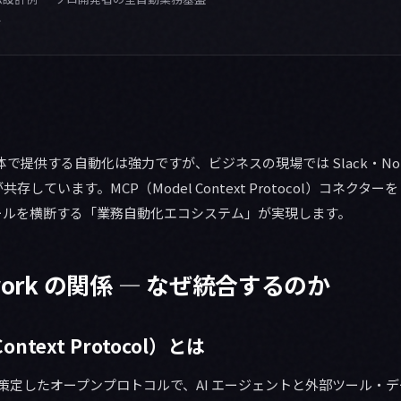
て
 が単体で提供する自動化は強力ですが、ビジネスの現場では Slack・Notio
しています。MCP（Model Context Protocol）コネクターを 
ールを横断する「業務自動化エコシステム」が実現します。
owork の関係 — なぜ統合するのか
ontext Protocol）とは
opic が策定したオープンプロトコルで、AI エージェントと外部ツール