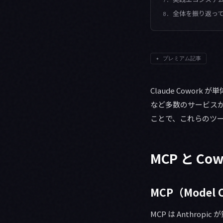
全体を振り返っ
8.
✦
プレミアム記事
Claude Cowork
など多数のサービスが共存
ことで、これらのツ
MCP と C
MCP（Model C
MCP は Anthr