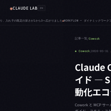
CLAUDE LAB
◉
EN
— ダイナミックワークフローのサブエージェントは、セッションの権限モードに関わらずファイ
記事一覧
/
Cowork
◈
Cowork
/
2026-03-31
Claud
イド — S
動化エコ
Cowork と MCP
ガイド。スキル・ス