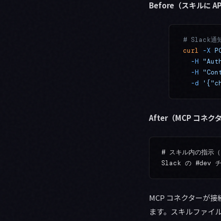
Before（スキルに 
# Slack
curl
 -X
 P
  -H
 "Aut
  -H
 "Con
  -d
 '{"c
After（MCP コネ
# スキル内の指示（
MCP コネクターが接
ます。スキルファイル