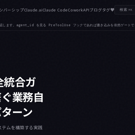
♥
ンバーシップ
Claude.ai
Claude Code
Cowork
API
ブログ
タグ
検索
⌘K
き込みを依然ゲートできます
GATEWAY — カスタム ANTHROPIC_BASE_URL 
●
完全統合ガ
 を繋ぐ業務自
パターン
エコシステムを構築する実践