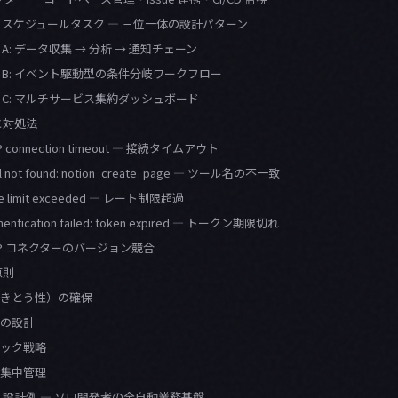
 × スケジュールタスク — 三位一体の設計パターン
A: データ収集 → 分析 → 通知チェーン
 B: イベント駆動型の条件分岐ワークフロー
 C: マルチサービス集約ダッシュボード
と対処法
P connection timeout — 接続タイムアウト
l not found: notion_create_page — ツール名の不一致
te limit exceeded — レート制限超過
hentication failed: token expired — トークン期限切れ
MCP コネクターのバージョン競合
原則
（べきとう性）の確保
グの設計
バック戦略
の集中管理
設計例 — ソロ開発者の全自動業務基盤