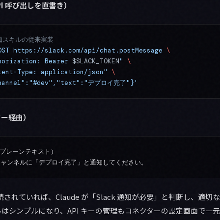
API 呼び出しを直書き）
通知スキルの従来実装
OST
 https://slack.com/api/chat.postMessage
 \
horization: Bearer 
$SLACK_TOKEN
"
 \
tent-Type: application/json"
 \
hannel":"#dev","text":"デプロイ完了"}'
クター経由）
プレーンテキスト）

続されていれば、Claude が「Slack 通知が必要」と判断し、適
はシンプルになり、API キーの管理もコネクターの設定画面で一