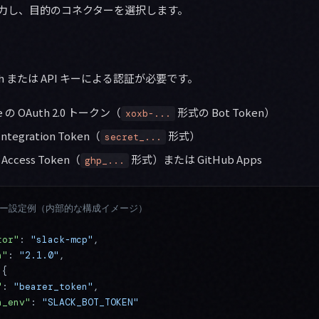
と入力し、目的のコネクターを選択します。
h または API キーによる認証が必要です。
ce の OAuth 2.0 トークン（
形式の Bot Token）
xoxb-...
l Integration Token（
形式）
secret_...
l Access Token（
形式）または GitHub Apps
ghp_...
ター設定例（内部的な構成イメージ）
tor"
: 
"slack-mcp"
,
n"
: 
"2.1.0"
,
 {
"
: 
"bearer_token"
,
n_env"
: 
"SLACK_BOT_TOKEN"