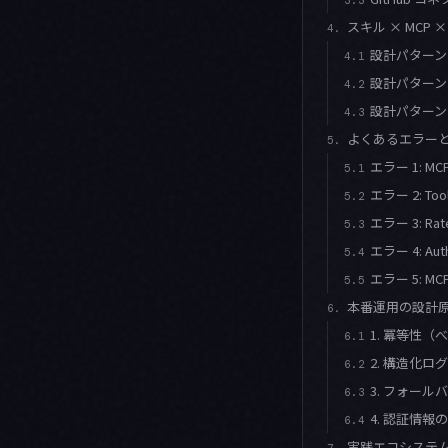
スキル × MCP
4.
設計パターン 
4.1
設計パターン
4.2
設計パターン
4.3
よくあるエラー
5.
エラー 1: MC
5.1
エラー 2: Too
5.2
エラー 3: Ra
5.3
エラー 4: Aut
5.4
エラー 5: 
5.5
本番運用の設計
6.
1. 冪等性
6.1
2. 構造化ロ
6.2
3. フォール
6.3
4. 認証情報
6.4
実践エコシステム
7.