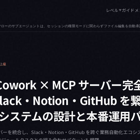
レベル
ガイド
メ
▼
ル編集を自動承認します。agent_id を見る PreToolUse フックであれば書
上級
e Cowork × MCP サーバー
lack・Notion・GitHub
システムの設計と本番運用
 サーバーを統合し、Slack・Notion・GitHub を跨ぐ業務自動化
ケジュールタスクとの組み合わせパターンも網羅。