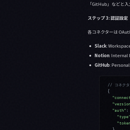
「GitHub」など
ステップ 3: 認証設定
各コネクターは OAut
Slack
: Workspa
Notion
: Interna
GitHub
: Persona
// コネク
{
  "connec
  "versio
  "auth"
:
    "type
    "toke
  },