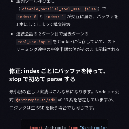
並列ツール呼び出し
（
）で
disable_parallel_tool_use: false
と
が交互に届き、バッファを
index: 0
index: 1
1 本にしてしまって構文崩壊
連続会話の 2 ターン目で過去ターンの
を Cookie に保存していて、スト
tool_use.input
リーミング途中の中途半端な値がそのまま記録される
修正: index ごとにバッファを持って、
stop で初めて parse する
最小限の正しい実装はこんな形になります。Node.js + 公
式
v0.39 系を想定していますが、
@anthropic-ai/sdk
ロジックは生 SSE を扱う場合でも同じです。
import
 Anthropic 
from
 "@anthropic-ai/sdk"
;