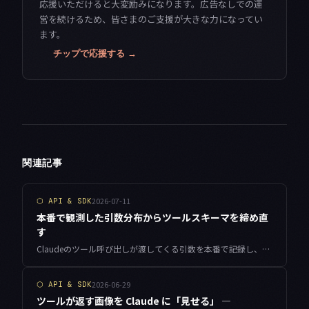
応援いただけると大変励みになります。広告なしでの運
営を続けるため、皆さまのご支援が大きな力になってい
ます。
チップで応援する →
関連記事
2026-07-11
⬡
API & SDK
本番で観測した引数分布からツールスキーマを締め直
す
Claudeのツール呼び出しが渡してくる引数を本番で記録し、その分布からJSON Schemaにenumやpatternを足して締め直す運用手法を、計測コードと実測値つきで整理しました。
2026-06-29
⬡
API & SDK
ツールが返す画像を Claude に「見せる」 —