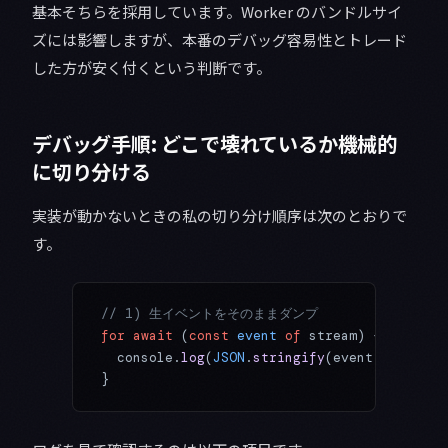
基本そちらを採用しています。Worker のバンドルサイ
ズには影響しますが、本番のデバッグ容易性とトレード
した方が安く付くという判断です。
デバッグ手順: どこで壊れているか機械的
に切り分ける
実装が動かないときの私の切り分け順序は次のとおりで
す。
// 1) 生イベントをそのままダンプ
for
 await
 (
const
 event
 of
 stream) {
  console.
log
(
JSON
.
stringify
(event));
}