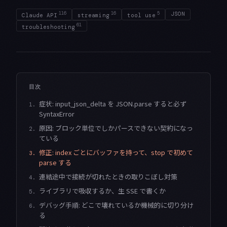
116
16
5
JSON
Claude API
streaming
tool use
61
troubleshooting
目次
症状: input_json_delta を JSON.parse すると必ず
1.
SyntaxError
原因: ブロック単位でしかパースできない契約になっ
2.
ている
修正: index ごとにバッファを持って、stop で初めて
3.
parse する
連結途中で接続が切れたときの取りこぼし対策
4.
ライブラリで吸収するか、生 SSE で書くか
5.
デバッグ手順: どこで壊れているか機械的に切り分け
6.
る