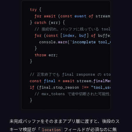
try
 {
  for
 await
 (
const
 event
 of
 stream) { 
/* 上
} 
catch
 (err) {
  // 接続切れ。バッファに残っている tool_use は
  for
 (
const
 [
index
, 
buf
] 
of
 buffers) {
    console.
warn
(
`incomplete tool_use index
  }
  throw
 err;
}
// 正常終了でも final response の stop_reaso
const
 final
 =
 await
 stream.
finalMessage
();
if
 (final.stop_reason 
!==
 "tool_use"
 &&
 fin
  // max_tokens で途中切断された可能性。retry
}
未完成バッファをそのままアプリ層に渡すと、後段のス
キーマ検証が「
フィールドが必須なのに無
location