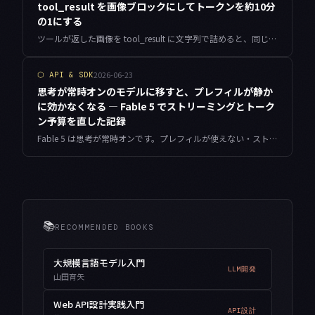
tool_result を画像ブロックにしてトークンを約10分
の1にする
ツールが返した画像を tool_result に文字列で詰めると、同じ画像が約10〜20倍のトークンを消費します。image コンテンツブロックとして返す正しい組み立て方と、SDK 実装・コスト見積もり・落とし穴を実コードでまとめました。
2026-06-23
⬡
API & SDK
思考が常時オンのモデルに移すと、プレフィルが静か
に効かなくなる — Fable 5 でストリーミングとトーク
ン予算を直した記録
Fable 5 は思考が常時オンです。プレフィルが使えない・ストリーミングの先頭ブロックがテキストではない・max_tokens に思考分の余白が要る、という三つの前提崩れを、自分の自動投稿パイプラインで直した実装メモです。
📚
RECOMMENDED BOOKS
大規模言語モデル入門
LLM開発
山田育矢
Web API設計実践入門
API設計