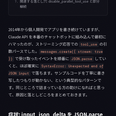
関連する落とし穴: disable_parallel_tool_use と部分
7.
継続
2014年から個人開発でアプリを書き続けていますが、
Claude API を本番のチャットボットに組み込んで最初に
ハマったのが、ストリーミング応答での
の引
tool_use
数パースでした。
messages.create({ stream: true
で受け取ったイベントを順番に
してい
})
JSON.parse
くと、ほぼ確実に
SyntaxError: Unexpected end of
で落ちます。サンプルコードを丁寧に書き
JSON input
写したつもりが動かない、という典型的なパターンで
す。同じところで詰まっている方の助けになればと思っ
て、原因と落としどころをまとめておきます。
症状: input_json_delta を JSON.parse