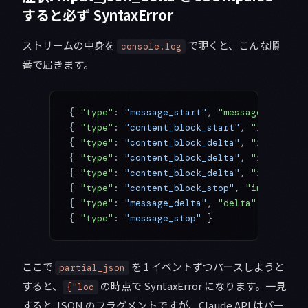
すると必ず SyntaxError
ストリームの中身を
で覗くと、こんな順
console.log
番で届きます。
{ 
"type"
: 
"message_start"
, 
"message"
: { 
...
{ 
"type"
: 
"content_block_start"
, 
"index"
: 
0
{ 
"type"
: 
"content_block_delta"
, 
"index"
: 
0
{ 
"type"
: 
"content_block_delta"
, 
"index"
: 
0
{ 
"type"
: 
"content_block_delta"
, 
"index"
: 
0
{ 
"type"
: 
"content_block_stop"
, 
"index"
: 
0
 
{ 
"type"
: 
"message_delta"
, 
"delta"
: { 
"stop
{ 
"type"
: 
"message_stop"
 }
ここで
を 1 イベントずつパースしようと
partial_json
すると、
の時点で SyntaxError になります。一見
{"loc
すると JSON のフラグメントですが、Claude API はパー