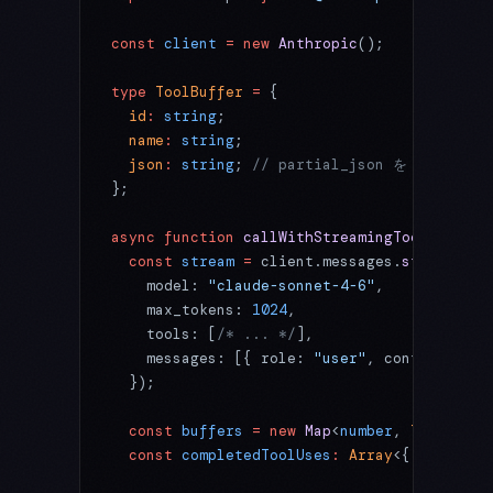
const
 client
 =
 new
 Anthropic
();
type
 ToolBuffer
 =
 {
  id
:
 string
;
  name
:
 string
;
  json
:
 string
; 
// partial_json を index
};
async
 function
 callWithStreamingTools
() {
  const
 stream
 =
 client.messages.
stream
({
    model: 
"claude-sonnet-4-6"
,
    max_tokens: 
1024
,
    tools: [
/* ... */
],
    messages: [{ role: 
"user"
, content: 
"東
  });
  const
 buffers
 =
 new
 Map
<
number
, 
ToolBuffe
  const
 completedToolUses
:
 Array
<{ 
id
:
 stri