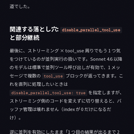
道でした。
関連する落とし穴:
disable_parallel_tool_use
と部分継続
最後に、ストリーミング × tool_use 周りでもう 1 つ気
をつけているのが並列実行の扱いです。Sonnet 4.6 以降
のモデルは標準で並列ツール呼び出しが有効で、1 メッ
セージで複数の
ブロックが返ってきます。こ
tool_use
れを直列に処理したいときは
を指定しますが、
disable_parallel_tool_use: true
ストリーミング側のコードを変えずに切り替えると、バ
ッファ管理は壊れません（index が 0 だけになるだ
け）。
逆に並列を有効にしたまま「1 つ目の結果が出るまで 2