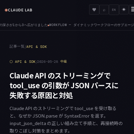
◉
♥
CLAUDE LAB
⌕
☀
EN
ークフローのサブエージェントは、セッションの権限モードに関わらずファイル編集を自動承認し
記事一覧
/
API & SDK
⬡
API & SDK
/
2026-05-28
中級
Claude API のストリーミングで
tool_use の引数が JSON パースに
失敗する原因と対処
Claude API のストリーミングで tool_use を受け取る
と、なぜか JSON.parse が SyntaxError を返す。
input_json_delta の正しい組み立て手順と、再接続時の
取りこぼし対策をまとめます。