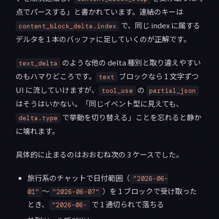
点でパースする」と書かれています。連結のキーは
で、同じ index に属する
content_block_delta.index
デルタを 1 本のバッファに足していくのが正解です。
のような他の delta 種別と取り違えやすい
text_delta
のもハマりどころです。
ブロックなら 1 文字ずつ
text
UI に流していけますが、
の
tool_use
partial_json
はそうはいかない。「同じイベント型に見えても、
で挙動を切り替える」ことを忘れると静か
delta.type
に壊れます。
具体的に止まるのはおおむね次の 3 ケースでした。
旅行系のチャットで日付範囲（
"2026-06-
〜
）を 1 ブロックで受け取った
01"
"2026-06-07"
とき、
で 1 通切られて落ちる
"2026-06-