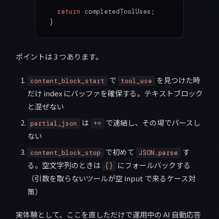
  return
 completedToolUses;
}
ポイントは 3 つあります。
で
を見つけた時
content_block_start
tool_use
だけ index にバッファを確保する。テキストブロック
と混ぜない
は
で連結し、その場でパースし
partial_json
+=
ない
で初めて
す
content_block_stop
JSON.parse
る。空文字列のときは
にフォールバックする
{}
（引数を取らないツールが空 input で来るケース対
策）
実体験として、ここを直しただけで運用中の AI 自動応答