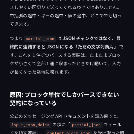
スしやすい区切りで送ってくれるわけではありません。
中括弧の途中・キーの途中・値の途中、どこででも切っ
てきます。
つまり
は
JSON チャンクではなく、最
partial_json
終的に連結すると JSON になる「ただの文字列断片」
で
す。これを 1 件ずつパースする実装は、たまたまブロッ
クが小さくて全部 1 通に収まったときだけ動いて、入力
が長くなった途端に壊れます。
原因: ブロック単位でしかパースできない
契約になっている
公式のメッセージング API ドキュメントを読み直すと、
の項に「
フィール
input_json_delta
partial_json
ドを順次連結し、
を受け取った時
content_block_stop