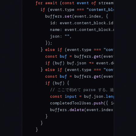
  for
 await
 (
const
 event
 of
 stream) {
    if
 (event.type 
===
 "content_block_start
      buffers.
set
(event.index, {
        id: event.content_block.id,
        name: event.content_block.name,
        json: 
""
,
      });
    } 
else
 if
 (event.type 
===
 "content_bloc
      const
 buf
 =
 buffers.
get
(event.index);
      if
 (buf) buf.json 
+=
 event.delta.part
    } 
else
 if
 (event.type 
===
 "content_bloc
      const
 buf
 =
 buffers.
get
(event.index);
      if
 (buf) {
        // ここで初めて parse する。途中ではしな
        const
 input
 =
 buf.json.
length
 ===
 0
        completedToolUses.
push
({ id: buf.id
        buffers.
delete
(event.index);
      }
    }
  }