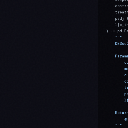
    contr
    treat
    padj_
    lfc_t
) -> pd.D
    """
    DE
    Param
       
        
       
        
        
        
        
    Retur
       
    """