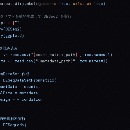
output_dir).mkdir(
parents
=
True
, 
exist_ok
=
True
)
 スクリプトを動的生成して DESeq2 を実行
ipt 
=
 f
"""
ry(DESeq2)
ry(ggplot2)
ータ読み込み
s <- read.csv("
{
count_matrix_path
}
", row.names=1)
ata <- read.csv("
{
metadata_path
}
", row.names=1)
eqDataSet 作成
- DESeqDataSetFromMatrix(
ountData = counts,
olData = metadata,
esign = ~ condition
次的発現解析実行
- DESeq(dds)