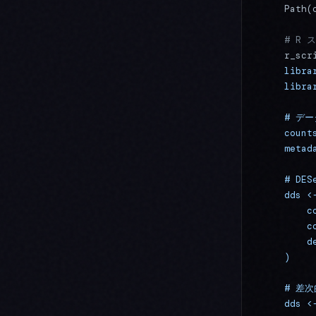
    Path(
    # R
    r_scr
    libra
    libra
    # デ
    count
    metad
    # DES
    dds <
        c
        c
        d
    )
    # 差
    dds <