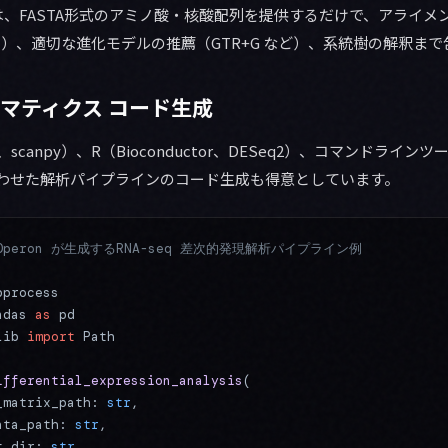
、FASTA形式のアミノ酸・核酸配列を提供するだけで、アライメ
MAFFT）、適切な進化モデルの推薦（GTR+G など）、系統樹の解釈
マティクス コード生成
hon、scanpy）、R（Bioconductor、DESeq2）、コマンドラインツ
組み合わせた解析パイプラインのコード生成も得意としています。
e Operon が生成するRNA-seq 差次的発現解析パイプライン例
bprocess
ndas 
as
 pd
lib 
import
 Path
ifferential_expression_analysis
(
_matrix_path: 
str
,
ata_path: 
str
,
t_dir: 
str
,