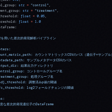
ol_group: 
str
 =
 "control"
,
ment_group: 
str
 =
 "treatment"
,
threshold: 
float
 =
 0.05
,
hreshold: 
float
 =
 1.0
ataFrame:
Seq2を用いた差次的発現解析パイプライン
eters:
 count_matrix_path: カウントマトリックスCSVのパス（遺伝子×サンプル
metadata_path: サンプルメタデータCSVのパス
 output_dir: 結果出力ディレクトリ
control_group: コントロールグループ名
treatment_group: 処理グループ名
padj_threshold: 調整済みp値の閾値
lfc_threshold: log2フォールドチェンジの閾値
ns:
 有意な差次的発現遺伝子のDataFrame