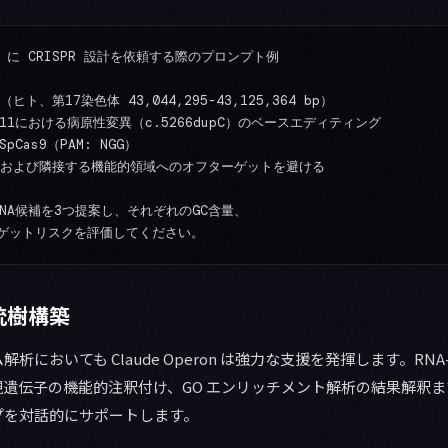
ron に CRISPR 設計を依頼する際のプロンプト例

ヒト、第17染色体 43,044,295-43,125,364 bp）

11における病原性変異（c.5266dupC）のベースエディティング

Cas9（PAM: NGG）

3 および隣接する機能的領域へのオフターゲットを避ける

NA候補を3つ提案し、それぞれのGC含量、

統樹構築
においても Claude Operon は強力な支援を発揮します。RNA
遺伝子の機能的注釈付け、GO エンリッチメント解析の結果解釈
プを対話的にサポートします。