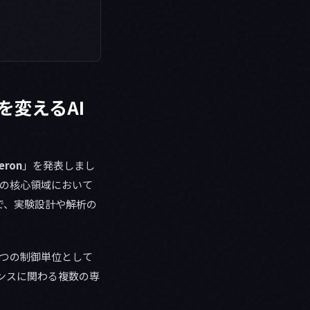
究を変えるAI
eron
」を発表しまし
究の核心領域において
で、実験設計や解析の
とつの制御単位として
エンスに関わる複数の専