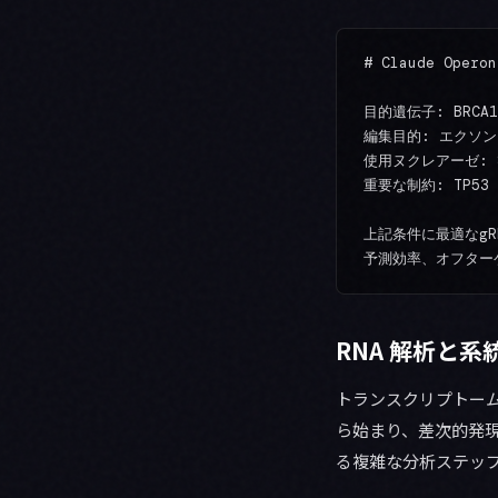
# Claude Ope
目的遺伝子: BRCA1（
編集目的: エクソン
使用ヌクレアーゼ: Sp
重要な制約: TP5
上記条件に最適なgR
RNA 解析と系
トランスクリプトーム解析
ら始まり、差次的発現
る複雑な分析ステッ