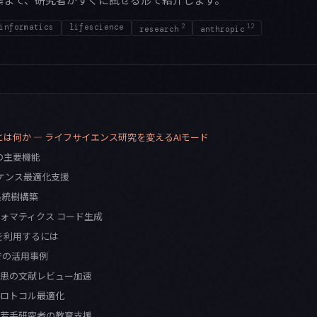
informatics
lifescience
2
12
research
anthropic
ron とは何か — ライフサイエンス研究を変えるAIモード
n の主要機能
シーケンス最適化支援
系統樹構築
ォマティクス コード生成
on を利用するには
での活用事例
少疾患の文献レビュー加速
験プロトコル最適化
生・若手研究者の教育支援