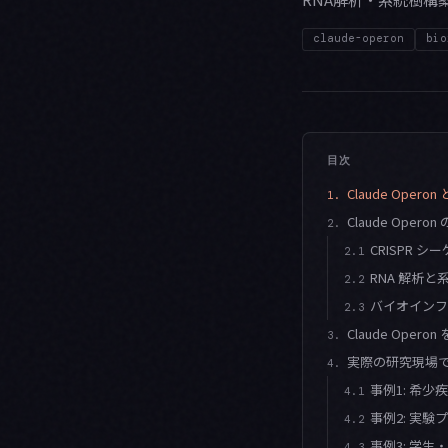
claude-operon
bio
目次
Claude Ope
1.
Claude Opero
2.
CRISPR 
2.1
RNA 解析と
2.2
バイオインフ
2.3
Claude Oper
3.
実際の研究現場
4.
事例1: 希
4.1
事例2: 実
4.2
事例3: 学
4.3