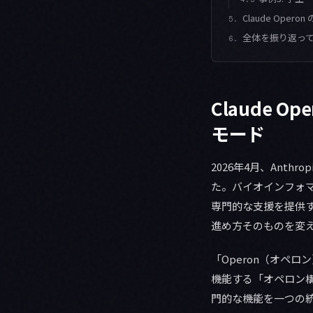
Claude Oper
5.
全体を振り返っ
6.
Claude 
モード
2026年4月、Ant
た。バイオインフォマ
専門的な支援を提供
進め方そのものを変
「Operon（オペ
機能する「オペロン構造
門的な機能を一つの