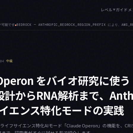
レベル
ガイド
メ
▼
EGION_PREFIX により、AWS_REGION 由来ではない特定のクロスリージョン推論プロファ
04
中級
e Operon をバイオ研究に使う
R設計からRNA解析まで、Anthr
イエンス特化モードの実践
したライフサイエンス特化AIモード「Claude Operon」の機能を、CR
築まで、研究者がすぐに試せる形で紹介します。