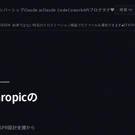
♥
ンバーシップ
Claude.ai
Claude Code
Cowork
API
ブログ
タグ
検索
⌘K
イルを優先できます
STATUS — サンドボックスや MCP 入力の応答待ちセッションが、Wo
●
 —
opicの
ISPR設計支援から