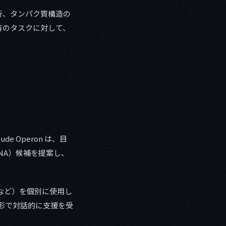
の解析、タンパク質構造の
有のタスクに対して、
e Operon は、目
NA）候補を提案し、
P など）を個別に使用し
た形で対話的に支援を受