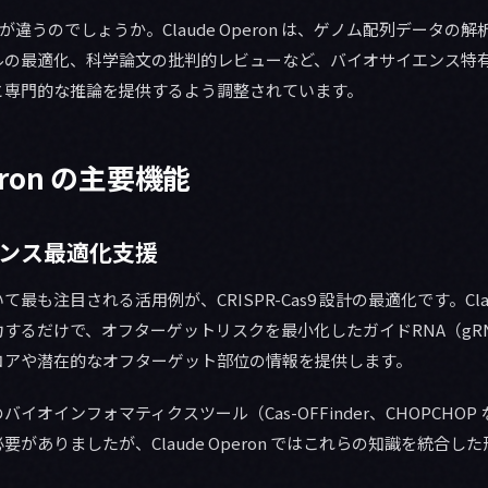
とは何が違うのでしょうか。Claude Operon は、ゲノム配列データ
ルの最適化、科学論文の批判的レビューなど、バイオサイエンス特
と専門的な推論を提供するよう調整されています。
peron の主要機能
ーケンス最適化支援
も注目される活用例が、CRISPR-Cas9 設計の最適化です。Claud
するだけで、オフターゲットリスクを最小化したガイドRNA（gR
コアや潜在的なオフターゲット部位の情報を提供します。
イオインフォマティクスツール（Cas-OFFinder、CHOPCHO
がありましたが、Claude Operon ではこれらの知識を統合し
。