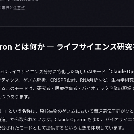
on の限界と注意点
て
Operon とは何か — ライフサイエンス研
hropicはライフサイエンス分野に特化した新しいAIモード「
Claude Op
ティクス、ゲノム解析、CRISPR設計、RNA解析など、生物学研
するこのモードは、研究者・医療従事者・バイオテック企業の現場
えつつあります。
ロン）」という名称は、原核生物のゲノムにおいて関連遺伝子群がひ
」から取られています。Claude Operon もまた、バイオサイ
統合されたモードとして提供するという思想を体現しています。