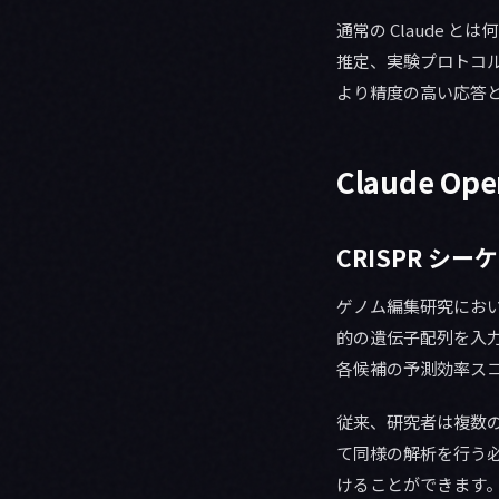
通常の Claude 
推定、実験プロトコ
より精度の高い応答
Claude O
CRISPR シ
ゲノム編集研究において最
的の遺伝子配列を入力
各候補の予測効率ス
従来、研究者は複数のバ
て同様の解析を行う必要
けることができます