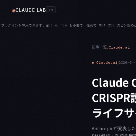
CLAUDE LAB
◉
EN
 SHA-256 のピン留めが可能です
BEDROCK — ANTHROPIC_BEDROCK_R
●
記事一覧
/
Claude.ai
◉
Claude.ai
/
2026-04-
Claud
CRISP
ライフサ
Anthropicが発表
RNA解析・系統樹構