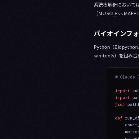
系統樹解析においては
（MUSCLE vs 
バイオインフォ
Python（Biopyt
samtools）を
# Claud
import
 su
import
 pa
from
 path
def
 run_d
    count
    metad
    outpu