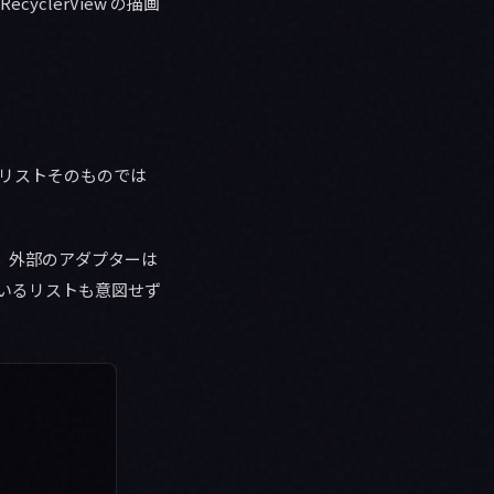
yclerView の描画
内部リストそのものでは
。外部のアダプターは
ているリストも意図せず