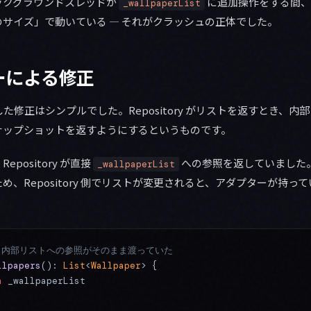
ックグラウンドスレッドが
に追加操作をする間、Rec
_wallpaperList
サイズ」で動いている — それがクラッシュの正体でした。
ーによる修正
が提案した修正はシンプルでした。Repository がリストを返すとき、
ナップショットを返すようにするというものです。
pository が直接
への参照を返していました
_wallpaperList
め、Repository 側でリストが変更されると、アダプターが持っ
。
: 内部リストへの参照がそのまま渡っていた
llpapers
(): 
List
<
Wallpaper
> {
n
 _wallpaperList