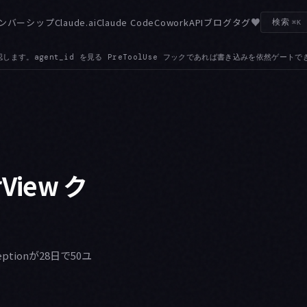
♥
ンバーシップ
Claude.ai
Claude Code
Cowork
API
ブログ
タグ
検索
⌘K
き込みを依然ゲートできます
GATEWAY — カスタム ANTHROPIC_BASE_URL
●
rView ク
xceptionが28日で50ユ
。