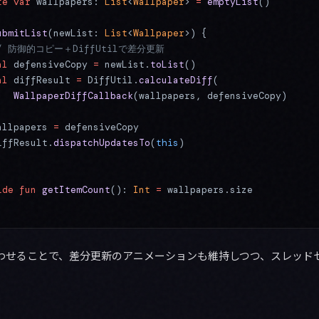
te
 var
 wallpapers: 
List
<
Wallpaper
> 
=
 emptyList
()
ubmitList
(newList: 
List
<
Wallpaper
>) {
 // 防御的コピー＋DiffUtilで差分更新
al
 defensiveCopy 
=
 newList.
toList
()
al
 diffResult 
=
 DiffUtil.
calculateDiff
(
   WallpaperDiffCallback
(wallpapers, defensiveCopy)
allpapers 
=
 defensiveCopy
iffResult.
dispatchUpdatesTo
(
this
)
ide
 fun
 getItemCount
(): 
Int
 =
 wallpapers.size
わせることで、差分更新のアニメーションも維持しつつ、スレッド