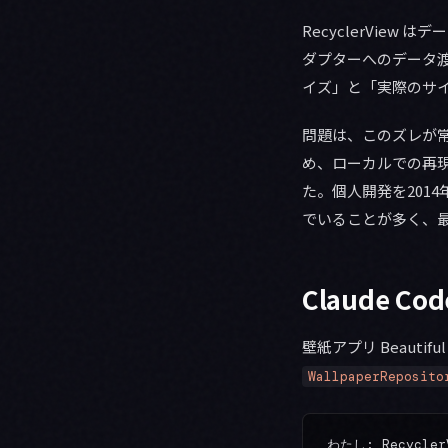
RecyclerView は
ダプターへのデータ渡し
イズ」と「実際のサ
問題は、このズレが
め、ローカルでの再現が
た。個人開発を201
でいることが多く、
Claude 
壁紙アプリ Beautiful
WallpaperReposito
わたし: Recycler