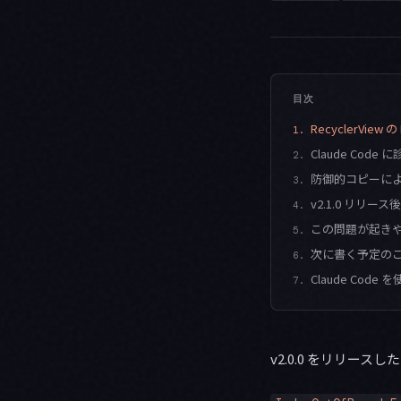
目次
RecyclerView 
1.
Claude Cod
2.
防御的コピーに
3.
v2.1.0 リリー
4.
この問題が起き
5.
次に書く予定の
6.
Claude Co
7.
v2.0.0 をリリースし