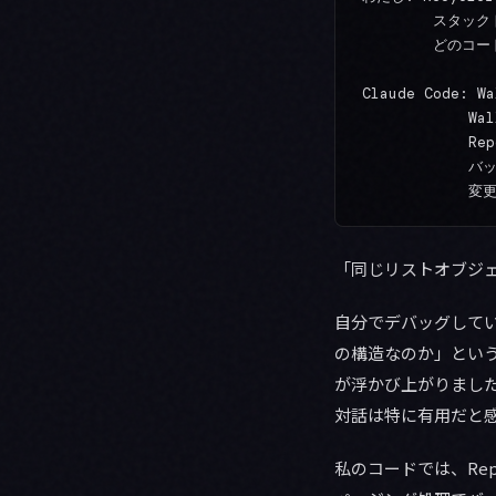
        スタ
        どの
Claude Code: W
            
           
          
「同じリストオブジ
自分でデバッグしてい
の構造なのか」とい
が浮かび上がりまし
対話は特に有用だと
私のコードでは、Repo