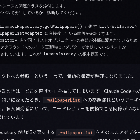
ックトレースと関連クラスを添付します。

コードパスで発生しているか、診断してください。

allpaperRepository.getWallpapers() が返す List<Wallpaper> 
WallpaperListAdapter に直接渡している箇所を確認できます。

 Repository 内で同じリストオブジェクトへの参照が外部に渡されているため、
  バックグラウンドでのデータ更新時にアダプターが参照しているリストが

ェクトへの参照」という一言で、問題の構造が明確になりました。
るときは「どこを直すか」を探してしまいます。Claude Code 
う問いに変えたとき、
への参照漏れというアーキ
_wallpaperList
た。個人開発者にとって、コードレビューを依頼できる同僚がいな
感じています。
sitory が内部で保持する
をそのままアダプタ
_wallpaperList