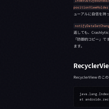
IndexOutOfBoundsE
positionViewHolder
ューアルに自信を持
notifyDataSetChan
返しても、Crashly
「防御的コピー」で
ます。
RecyclerVi
RecyclerVie
java.lang.Index