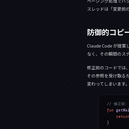
ページング処理でバ
スレッドは「変更前の
防御的コピ
Claude Code 
なく、その瞬間のス
修正前のコードでは、Re
その参照を受け取るた
変わってしまいます
// 修正前
fun
 getWa
    retur
}