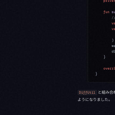
    priva
    fun
 s
       
        v
        v
         
        )
        w
        d
    }
    overr
}
と組み合
DiffUtil
ようになりました。