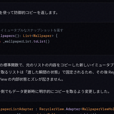
を使って防御的コピーを返します。
: イミュータブルなスナップショットを返す
llpapers
(): 
List
<
Wallpaper
> {
n
 _wallpaperList.
toList
()
lin の標準関数で、元のリストの内容をコピーした新しいイミュータ
るリストは「渡した瞬間の状態」で固定されるため、その後 Repos
erView の内部状態とズレが起きません。
ー側でもデータ更新時に明示的にコピーを取るよう変更しました。
lpaperListAdapter
 : 
RecyclerView
.
Adapter
<
WallpaperViewHo