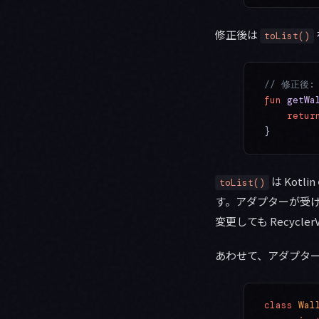
修正後は
toList()
// 修正後
fun
 getWa
    retur
}
は Kot
toList()
す。アダプターが受け取
変更しても Recycl
あわせて、アダプタ
class
 Wal