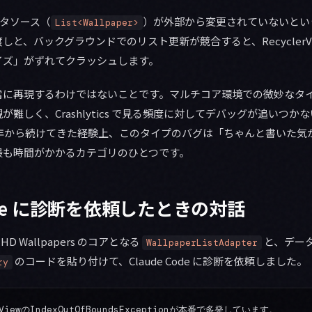
データソース（
）が外部から変更されていないとい
List<Wallpaper>
と、バックグラウンドでのリスト更新が競合すると、RecyclerV
イズ」がずれてクラッシュします。
常に再現するわけではないことです。マルチコア環境での微妙なタ
難しく、Crashlytics で見る頻度に対してデバッグが追いつか
4年から続けてきた経験上、このタイプのバグは「ちゃんと書いた気
最も時間がかかるカテゴリのひとつです。
Code に診断を依頼したときの対話
 HD Wallpapers のコアとなる
と、デー
WallpaperListAdapter
のコードを貼り付けて、Claude Code に診断を依頼しました。
ry
ViewのIndexOutOfBoundsExceptionが本番で多発しています。
