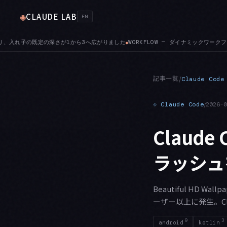
CLAUDE LAB
◉
EN
— ダイナミックワークフローのサブエージェントは、セッションの権限モードに関わらずファイ
記事一覧
/
Claude Code
⟐
Claude Code
/
2026-
Claude 
ラッシュ
Beautiful HD Wal
ーザー以上に発生。C
9
3
android
kotlin