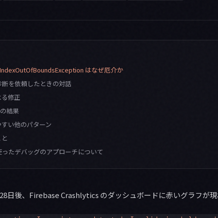
の IndexOutOfBoundsException はなぜ厄介か
e に診断を依頼したときの対話
よる修正
ス後の結果
やすい他のパターン
こと
de を使ったデバッグのアプローチについて
た28日後、Firebase Crashlytics のダッシュボードに赤いグラフ