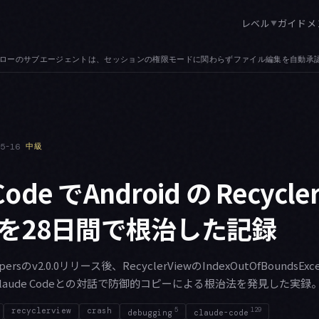
レベル
ガイド
メ
▼
ル編集を自動承認します。agent_id を見る PreToolUse フックであれば書
05-16
中級
Code でAndroid の Recycle
を28日間で根治した記録
lpapersのv2.0.0リリース後、RecyclerViewのIndexOutOfBoundsE
laude Codeとの対話で防御的コピーによる根治法を発見した実録
recyclerview
crash
5
129
debugging
claude-code