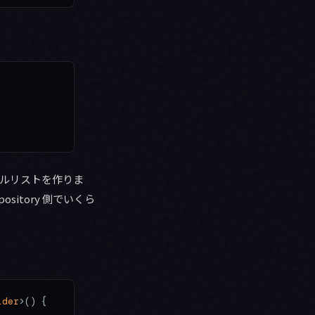
ブルリストを作りま
itory 側でいくら
lder
>() {