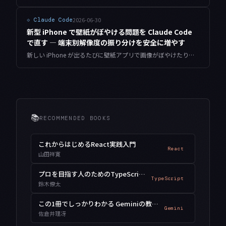
2026-06-30
⟐
Claude Code
新型 iPhone で壁紙がぼやける問題を Claude Code
で直す — 端末別解像度の振り分けを安全に増やす
新しい iPhone が出るたびに壁紙アプリで画像がぼやけたり余白が出たりする原因と、散らばった端末分岐を一枚のテーブルに集約して安全に拡張する方法を、Claude Code を使った実際のリファクタリング工程として共有します。
📚
RECOMMENDED BOOKS
これからはじめるReact実践入門
React
山田祥寛
プロを目指す人のためのTypeScript入門
TypeScript
鈴木僚太
この1冊でしっかりわかる Geminiの教科書
Gemini
佐倉井理冴