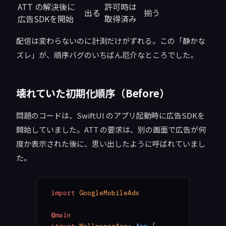
ATT の解決後に
許可時は
出る
揃う
広告SDKを開始
取得済み
配信は変わらないのに計測だけがずれる。この「静かな
ズレ」が、順序バグのいちばん厄介なところでした。
壊れていた初期化順序（Before）
問題のコードは、SwiftUI のアプリ起動時に広告SDKを
開始していました。ATT の要求は、別の画面で広告が何
度か表示された後に、思い出したように呼ばれていまし
た。
import
 GoogleMobileAds
@main