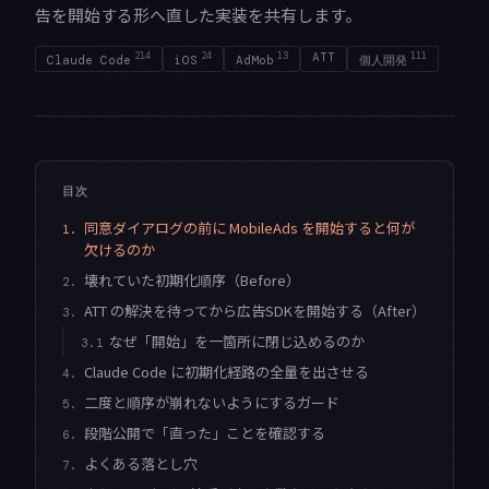
告を開始する形へ直した実装を共有します。
214
24
13
ATT
111
Claude Code
iOS
AdMob
個人開発
目次
同意ダイアログの前に MobileAds を開始すると何が
1.
欠けるのか
壊れていた初期化順序（Before）
2.
ATT の解決を待ってから広告SDKを開始する（After）
3.
なぜ「開始」を一箇所に閉じ込めるのか
3.1
Claude Code に初期化経路の全量を出させる
4.
二度と順序が崩れないようにするガード
5.
段階公開で「直った」ことを確認する
6.
よくある落とし穴
7.