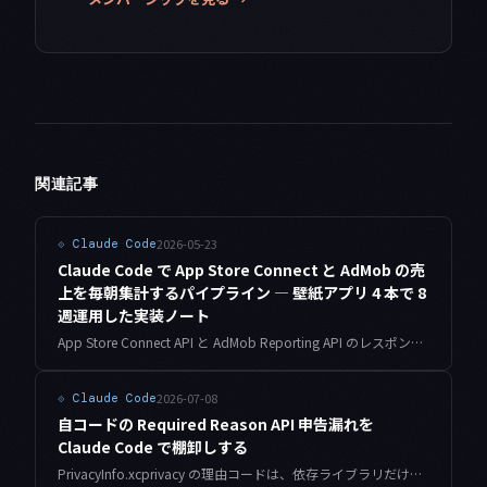
関連記事
2026-05-23
⟐
Claude Code
Claude Code で App Store Connect と AdMob の売
上を毎朝集計するパイプライン — 壁紙アプリ 4 本で 8
週運用した実装ノート
App Store Connect API と AdMob Reporting API のレスポンス揺れを Claude Code で吸収しながら、4 本の iOS 壁紙アプリの売上・AdMob 収益・サブスク継続率を毎朝 7:00 JST に統合集計する運用を 8 週間続けた、設計と実装と落とし穴の記録です。
2026-07-08
⟐
Claude Code
自コードの Required Reason API 申告漏れを
Claude Code で棚卸しする
PrivacyInfo.xcprivacy の理由コードは、依存ライブラリだけでなく自分のコードにも必要です。個人開発の壁紙アプリで申告漏れを見つけた経験から、Swift ソースを走査して該当 API と理由コードを突き合わせる Claude Code ワークフローをまとめます。