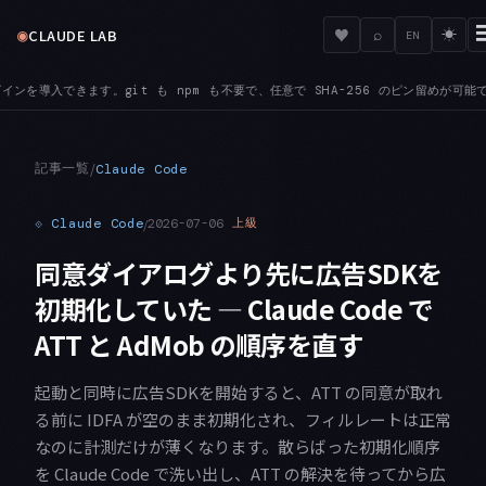
◉
♥
CLAUDE LAB
⌕
☀
EN
も不要で、任意で SHA-256 のピン留めが可能です
BEDROCK — ANTHROPIC_BE
●
記事一覧
/
Claude Code
⟐
Claude Code
/
2026-07-06
上級
同意ダイアログより先に広告SDKを
初期化していた — Claude Code で
ATT と AdMob の順序を直す
起動と同時に広告SDKを開始すると、ATT の同意が取れ
る前に IDFA が空のまま初期化され、フィルレートは正常
なのに計測だけが薄くなります。散らばった初期化順序
を Claude Code で洗い出し、ATT の解決を待ってから広