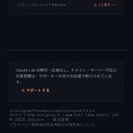
※ アフィリエイトリンクを含みます
もっと見る →
Claude Lab は無料・広告なし。ドメイン・サーバー代など
の運営費は、サポーターの方々の応援で続けられていま
す。
☕ サポートする
X
Instagram
Threads
LinkedIn
Facebook
TikTok
◉
Antigravity Lab
◉
Rork Lab
◉
Gemini Lab
DOLICE LABS
© 2026
Dolice
-
廣川政樹
プライバシー
利用規約
特定商取引法
運営者について