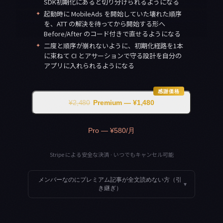
SDK初期化にあると切り分けられるようになる
✦
起動時に MobileAds を開始していた壊れた順序
を、ATT の解決を待ってから開始する形へ
Before/After のコード付きで直せるようになる
✦
二度と順序が崩れないように、初期化経路を1本
に束ねて CI とアサーションで守る設計を自分の
アプリに入れられるようになる
感謝価格
¥2,480
Premium — ¥1,480
Pro — ¥580/月
Stripe による安全な決済 · いつでもキャンセル可能
メンバーなのにプレミアム記事が全文読めない方（引
▾
き継ぎ）