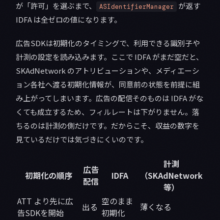
が「許可」を選ぶまで、
が返す
ASIdentifierManager
IDFA は全ゼロの値になります。
広告SDKは初期化のタイミングで、利用できる識別子や
計測の設定を読み込みます。ここで IDFA がまだ空だと、
SKAdNetwork のアトリビューションや、メディエーシ
ョン各社へ渡る初期化情報が、同意前の状態を前提に組
み上がってしまいます。広告の配信そのものは IDFA がな
くても成立するため、フィルレートは下がりません。落
ちるのは計測の側だけです。だからこそ、収益の数字を
見ているだけでは気づきにくいのです。
計測
広告
初期化の順序
IDFA
（SKAdNetwork
配信
等）
ATT より先に広
空のまま
出る
薄くなる
告SDKを開始
初期化