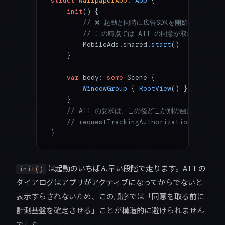
struct
 WallpaperApp
: 
App 
{
    init
() {
        // ❌ 起動と同時に広告SDKを開始している。
        // この時点では ATT の同意が取れておら
        MobileAds.shared.
start
()
    }
    var
 body: 
some
 Scene {
        WindowGroup
 { 
RootView
() }
    }
    // ATT の要求は、この後どこか別の画面で
    // requestTrackingAuthorization を
}
は起動のいちばん早い段階で走ります。ATT の
init()
ダイアログはアプリがアクティブになってからでないと
表示すらされないため、この順序では「同意を取る前に
計測基盤を確定させる」ことが構造的に避けられません
でした。