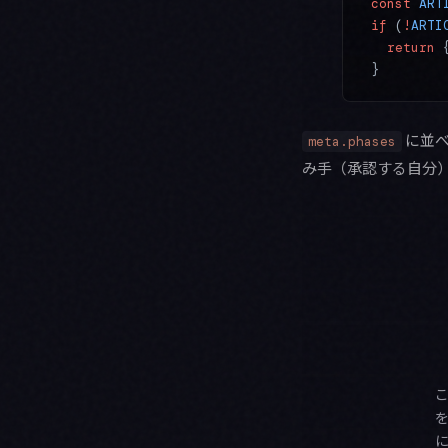
const
 ART
if
 (
!
ARTI
  return
 
}
に並べ
meta.phases
み手（承認する自分