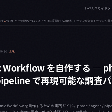
レベル
ガイド
メ
▼
uth トークンが短命トークンへ置き換わり、ヘッドレスセッションが壊れ続ける問題が修正
05-30
上級
c Workflow を自作する — ph
 / pipeline で再現可能な調
namic Workflow を自作するための実践ガイド。phase / agent / pipeli
Schema による出力の固定、敵対的検証パターンの移植、トークン