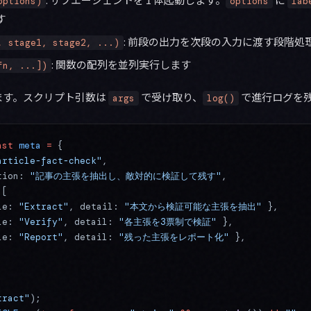
options)
options
lab
す
: 前段の出力を次段の入力に渡す段階処
, stage1, stage2, ...)
: 関数の配列を並列実行します
fn, ...])
ます。スクリプト引数は
で受け取り、
で進行ログを
args
log()
nst
 meta
 =
 {
article-fact-check"
,
tion: 
"記事の主張を抽出し、敵対的に検証して残す"
,
 [
le: 
"Extract"
, detail: 
"本文から検証可能な主張を抽出"
 },
le: 
"Verify"
, detail: 
"各主張を3票制で検証"
 },
le: 
"Report"
, detail: 
"残った主張をレポート化"
 },
tract"
);