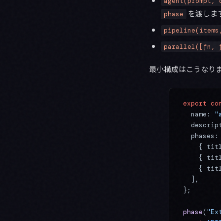
agent(prompt, 
を渡しま
phase
pipeline(items
parallel([fn, 
最小構成はこうなり
export
 co
  name: 
"
  descrip
  phases:
    { tit
    { tit
    { tit
  ],
};
phase
(
"Ex