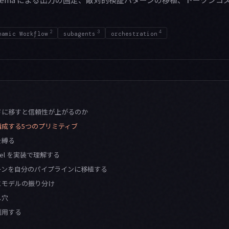
。
2
3
4
namic Workflow
subagents
orchestration
ドに移すと信頼性が上がるのか
構成する5つのプリミティブ
を縛る
arallel を実装で理解する
ーンを自分のパイプラインに移植する
とモデルの振り分け
し穴
利用する