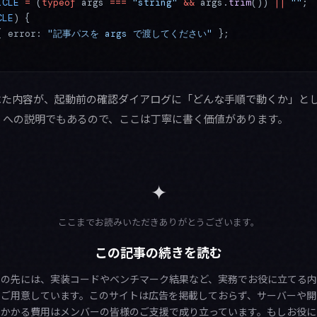
ICLE
 =
 (
typeof
 args 
===
 "string"
 &&
 args.
trim
()) 
||
 ""
;
CLE
) {
{ error: 
"記事パスを args で渡してください"
 };
た内容が、起動前の確認ダイアログに「どんな手順で動くか」と
）への説明でもあるので、ここは丁寧に書く価値があります。
✦
ここまでお読みいただきありがとうございます。
この記事の続きを読む
この先には、実装コードやベンチマーク結果など、実務でお役に立てる内
をご用意しています。このサイトは広告を掲載しておらず、サーバーや開
にかかる費用はメンバーの皆様のご支援で成り立っています。もしお役に