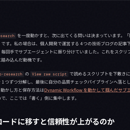
を一度動かすと、次に出てくる問いは決まっています。「
esearch
です。私の場合は、個人開発で運営する 4 つの技術ブログの記事
、毎回手でサブエージェントに振り分けていました。これをスクリ
に踏み込んだ動機です。
の
で読めるスクリプトを下敷きに
p-research
View raw script
 1 つずつ分解し、最後に自分の品質チェックパイプラインへ落と
、動かし方と保存方法は
Dynamic Workflow を動かして掴んだ
ので、ここでは「書く」側に集中します。
コードに移すと信頼性が上がるのか