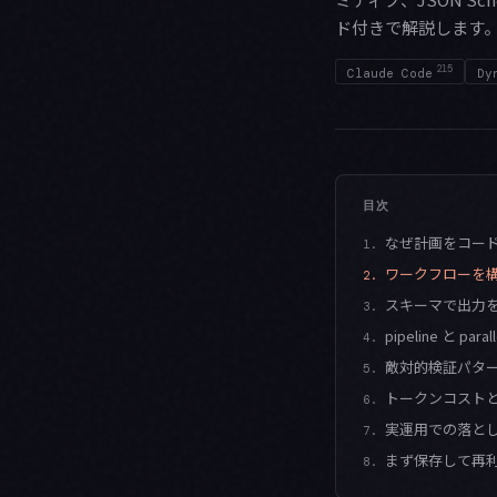
ド付きで解説します
215
Claude Code
Dy
目次
なぜ計画をコー
1.
ワークフローを
2.
スキーマで出力
3.
pipeline と p
4.
敵対的検証パタ
5.
トークンコスト
6.
実運用での落と
7.
まず保存して再
8.