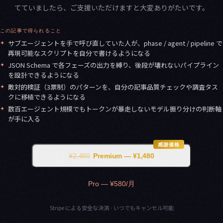
てていましたら、ご支援いただけますと大変ありがたいです。
この記事で得られること
✦
サブエージェントを手で呼び直していた人が、phase / agent / pipeline で
再現可能なスクリプトを自分で書けるようになる
✦
JSON Schema で各フェーズの出力を縛り、後段が壊れないパイプライン
を設計できるようになる
✦
敵対的検証（3票制）のパターンを、自分の記事品質チェックや調査タス
クに移植できるようになる
✦
数百エージェント規模でもトークンが暴走しないモデル振り分けの判断軸
が手に入る
感謝価格
¥2,480
Premium — ¥1,480
Pro — ¥580/月
Stripe による安全な決済 · いつでもキャンセル可能