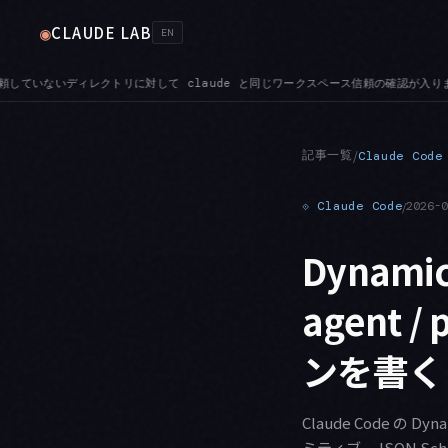
CLAUDE LAB
◉
EN
じワークスペース信頼の確認が入ります
AUTH — 一時的な401をきっかけに長期の OA
●
記事一覧
/
Claude Code
⟐
Claude Code
/
2026-
Dynami
agent
ンを書く
Claude Code の Dy
ミティブ、JSON 