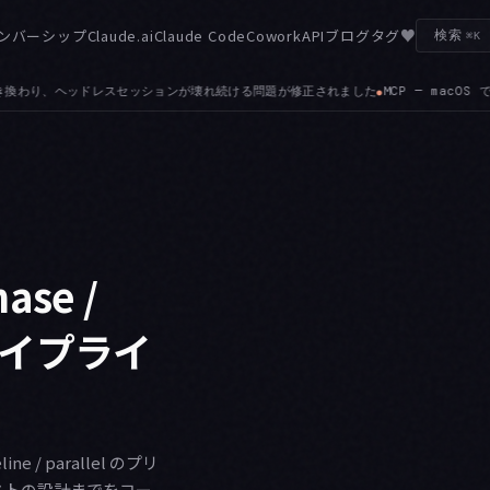
♥
ンバーシップ
Claude.ai
Claude Code
Cowork
API
ブログ
タグ
検索
⌘K
されました
MCP — macOS でキーチェーンの読み取りがタイムアウトした後、未認証
●
ase /
査パイプライ
ne / parallel のプリ
コストの設計までをコー