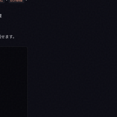
el
schema
理
残せます。