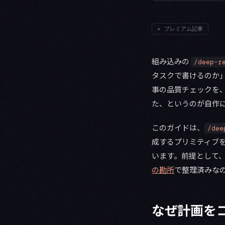
✦
プレミアム記事
組み込みの
/deep-r
タスクで書けるのか」
事の品質チェックを
た、というのが自作
このガイドは、
/dee
成するプリミティブを
います。前提として
の勘所
で整理済みな
なぜ計画を