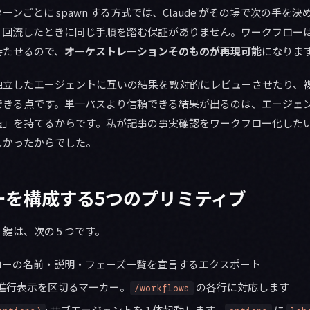
ンごとに spawn する方式では、Claude がその場で次の手を
2 回流したときに同じ手順を踏む保証がありません。ワークフロー
持たせるので、
オーケストレーションそのものが再現可能
になりま
独立したエージェントに互いの結果を敵対的にレビューさせたり、
できる点です。単一パスより信頼できる結果が出るのは、エージェ
造」を持てるからです。私が記事の事実確認をワークフロー化した
しかったからでした。
ーを構成する5つのプリミティブ
鍵は、次の 5 つです。
フローの名前・説明・フェーズ一覧を宣言するエクスポート
: 進行表示を区切るマーカー。
の各行に対応します
/workflows
: サブエージェントを 1 体起動します。
に