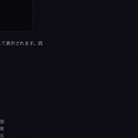
して表示されます。読
容
発
立