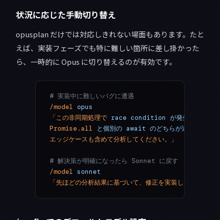
状況に応じた手動切り替え
opusplan だけでは対応しきれない場面もあります。たと
えば、実装フェーズでも特に難しい箇所に差し掛かった
ら、一時的に Opus に切り替えるのが有効です。
# 実装中に難しいバグに遭遇
/model
 opus
「この非同期処理で
 race
 condition
 が発生していま
Promise.all
 と個別の
 await
 のどちらが適切か、
エッジケースも含めて分析してください。」
# 解決策が明確になったら Sonnet に戻す
/model
 sonnet
「先ほどの分析結果に基づいて、修正を実装してください