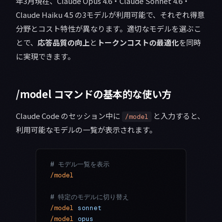
年3月現在、Claude Opus 4.6・Claude Sonnet 4.6・
Claude Haiku 4.5 の3モデルが利用可能で、それぞれ得意
分野とコスト特性が異なります。適切なモデルを選ぶこ
とで、
応答品質の向上
と
トークンコストの最適化
を同時
に実現できます。
/model コマンドの基本的な使い方
Claude Code のセッション中に
と入力すると、
/model
利用可能なモデルの一覧が表示されます。
# モデル一覧を表示
/model
# 特定のモデルに切り替え
/model
 sonnet
/model
 opus