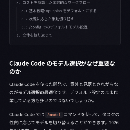
コストを意識した実践的なワークフロー
5.
基本戦略: opusplan をデフォルトにする
5.1
状況に応じた手動切り替え
5.2
/config でのデフォルトモデル設定
5.3
全体を振り返って
6.
Claude Code のモデル選択がなぜ重要な
のか
Claude Code を使った開発で、意外と見落とされがちな
のが
モデル選択の最適化
です。デフォルト設定のまま作
業している方も多いのではないでしょうか。
Claude Code では
コマンドを使って、タスクの
/model
性質に応じてモデルを切り替えることができます。2026