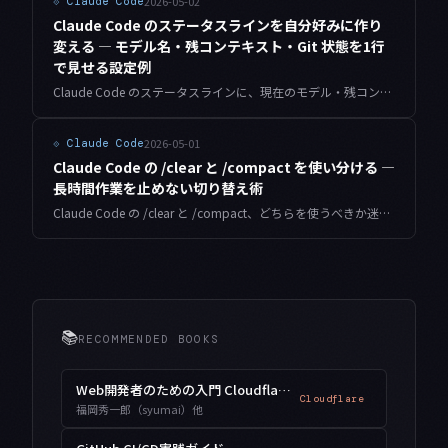
2026-05-02
⟐
Claude Code
Claude Code のステータスラインを自分好みに作り
変える — モデル名・残コンテキスト・Git 状態を1行
で見せる設定例
Claude Code のステータスラインに、現在のモデル・残コンテキスト・Git ブランチを1行で表示する具体的な設定例を、シェルスクリプトと Node.js の両方で紹介します。
2026-05-01
⟐
Claude Code
Claude Code の /clear と /compact を使い分ける —
長時間作業を止めない切り替え術
Claude Code の /clear と /compact、どちらを使うべきか迷ったときの判断基準を、長時間セッションの実体験から整理しました。会話の汚染を抜く時と、文脈を残しながら余白を作る時の見分け方が分かります。
📚
RECOMMENDED BOOKS
Web開発者のための入門 Cloudflare Workers
Cloudflare
福岡秀一郎（syumai）他