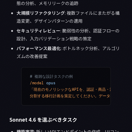
態の分析、メモリリークの追跡
大規模リファクタリング
: 複数ファイルにまたがる構
造変更、デザインパターンの適用
セキュリティレビュー
: 脆弱性の分析、認証フローの
設計、入力バリデーション戦略の策定
パフォーマンス最適化
: ボトルネック分析、アルゴリ
ズムの改善提案
# 複雑な設計タスクの例
/model
 opus
「現在のモノリシックなAPIを、認証・商品・注文の3つ
分割する移行計画を策定してください。データ整合性の担
Sonnet 4.6 を選ぶべきタスク
機能実装
: 新しいAPIエンドポイントの作成、UIコン