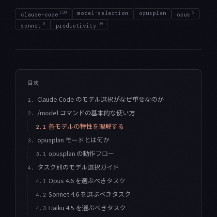
129
model-selection
opusplan
2
claude-code
opus
3
10
sonnet
productivity
目次
Claude Code のモデル選択がなぜ重要なのか
1.
/model コマンドの基本的な使い方
2.
各モデルの特性を理解する
2.1
opusplan モードとは何か
3.
opusplan の動作フロー
3.1
タスク別のモデル選択ガイド
4.
Opus 4.6 を選ぶべきタスク
4.1
Sonnet 4.6 を選ぶべきタスク
4.2
Haiku 4.5 を選ぶべきタスク
4.3