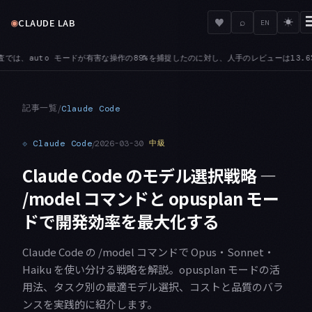
◉
♥
CLAUDE LAB
⌕
☀
EN
し、人手のレビューは13.6%でした
HABIT — 手動レビューは習慣になりやすく、Clau
●
記事一覧
/
Claude Code
⟐
Claude Code
/
2026-03-30
中級
Claude Code のモデル選択戦略 —
/model コマンドと opusplan モー
ドで開発効率を最大化する
Claude Code の /model コマンドで Opus・Sonnet・
Haiku を使い分ける戦略を解説。opusplan モードの活
用法、タスク別の最適モデル選択、コストと品質のバラ
ンスを実践的に紹介します。