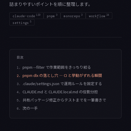
詰まりやすいポイントを順に整理します。
129
3
3
24
claude-code
pnpm
monorepo
workflow
5
settings
目次
pnpm --filter で作業範囲をきっちり絞る
1.
pnpm dlx の落とし穴 — CI と挙動がずれる瞬間
2.
.claude/settings.json で運用ルールを固定する
3.
CLAUDE.md と CLAUDE.local.md の役割分担
4.
共有パッケージ修正からテストまでを一筆書きで
5.
次の一手
6.