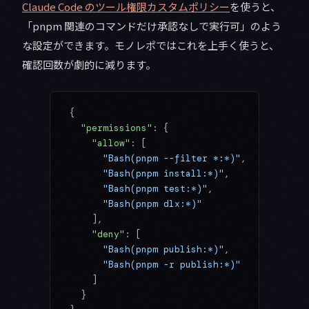
Claude Code のツール権限カスタムポリシー
を使うと、
「pnpm 関連のコマンドだけ承認なしで実行可」のよう
な設定ができます。モノレポではこれを上手く使うと、
確認回数が劇的に減ります。
{
  "permissions"
: {
    "allow"
: [
      "Bash(pnpm --filter *:*)"
,
      "Bash(pnpm install:*)"
,
      "Bash(pnpm test:*)"
,
      "Bash(pnpm dlx:*)"
    ],
    "deny"
: [
      "Bash(pnpm publish:*)"
,
      "Bash(pnpm -r publish:*)"
    ]
  }