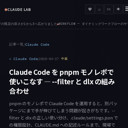
◉
♥
CLAUDE LAB
⌕
☀
EN
W — ダイナミックワークフローのサブエージェントは、セッションの権限モードに関わらずフ
記事一覧
/
Claude Code
⟐
Claude Code
/
2026-04-27
中級
Claude Code を pnpm モノレポで
使いこなす — --filter と dlx の組み
合わせ
pnpm のモノレポで Claude Code を運用すると、別パッ
ケージにまで手が伸びてしまう問題が起きがちです。--
filter と dlx の正しい使い分け、.claude/settings.json で
の権限設計、CLAUDE.md への記述ルールまで、現場で