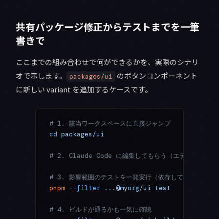
共有パッケージ修正からテストまでを一筆
書きで
ここまでの組み合わせで何ができるかを、実際のシナリ
オで示します。
のボタンコンポーネント
packages/ui
に新しい variant を追加するケースです。
# 1. 該当ワークスペースに直接ジャンプ
cd
 packages/ui
# 2. Claude Code に編集してもらう（エディタ内で
# 3. 影響範囲のテストを一発実行（依存している側を全
pnpm
 --filter
 ...@myorg/ui
 test
# 4. ビルドが通るかも一気に確認