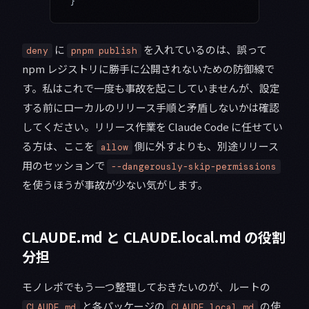
}
に
を入れているのは、誤って
deny
pnpm publish
npm レジストリに勝手に公開されないための防御線で
す。私はこれで一度も事故を起こしていませんが、設定
する前にローカルのリリース手順と矛盾しないかは確認
してください。リリース作業を Claude Code に任せてい
る方は、ここを
側に外すよりも、別途リリース
allow
用のセッションで
--dangerously-skip-permissions
を使うほうが事故が少ない気がします。
CLAUDE.md と CLAUDE.local.md の役割
分担
モノレポでもう一つ整理しておきたいのが、ルートの
と各パッケージの
の使
CLAUDE.md
CLAUDE.local.md