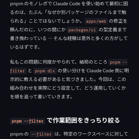
pnpm のモノレポで Claude Code を使い始めて最初に困
るのは、たぶん「なぜか別パッケージのファイルまで触
られる」ことではないでしょうか。
の修正を
apps/web
頼んだのに、いつの間にか
の型定義まで
packages/ui
書き換わっている — そんな経験は意外と多くの方がして
いるはずです。
私もこの問題に何度かやられて、結局のところ
pnpm --
と
の使い分けを Claude Code 側に明
filter
pnpm dlx
示的に教える必要があると気づきました。今回は、この
組み合わせを実際にどう設定して、どう運用していくか
を順を追って書いていきます。
で作業範囲をきっちり絞る
pnpm --filter
pnpm の
は、特定のワークスペースに対して
--filter