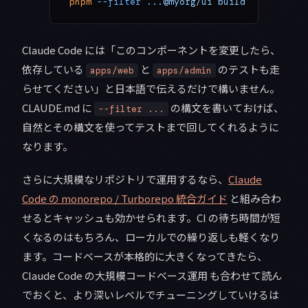
pnpm
 --filter
 ...@myorg/ui
 build
Claude Code には「このコンポーネントを変更したら、
依存している
と
のテストも走
apps/web
apps/admin
らせてください」と日本語で伝えるだけで構いません。
CLAUDE.md に
の構文を書いておけば、
--filter ...
自然とその構文を使ってテストまで回してくれるように
なります。
さらに大規模なリポジトリで運用するなら、
Claude
Code の monorepo / Turborepo 統合ガイド
と組み合わ
せるとキャッシュも効かせられます。CI の待ち時間が短
くなるのはもちろん、ローカルでの繰り返しも軽くなり
ます。コードベースが本格的に大きくなってきたら、
Claude Code の大規模コードベース運用 も合わせて読ん
でおくと、より深いレベルでチューニングしていけるは