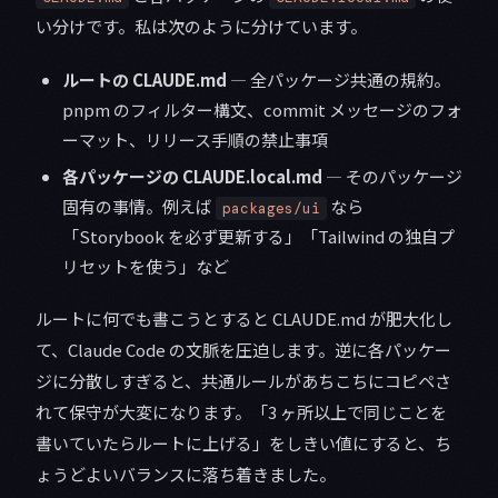
い分けです。私は次のように分けています。
ルートの CLAUDE.md
— 全パッケージ共通の規約。
pnpm のフィルター構文、commit メッセージのフォ
ーマット、リリース手順の禁止事項
各パッケージの CLAUDE.local.md
— そのパッケージ
固有の事情。例えば
なら
packages/ui
「Storybook を必ず更新する」「Tailwind の独自プ
リセットを使う」など
ルートに何でも書こうとすると CLAUDE.md が肥大化し
て、Claude Code の文脈を圧迫します。逆に各パッケー
ジに分散しすぎると、共通ルールがあちこちにコピペさ
れて保守が大変になります。「3 ヶ所以上で同じことを
書いていたらルートに上げる」をしきい値にすると、ち
ょうどよいバランスに落ち着きました。