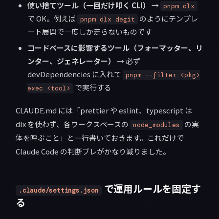
使い捨てツール（一回だけ叩く CLI）
→
pnpm dlx
で OK。例えば
のようにテンプレ
pnpm dlx degit
ート展開で一度しか走らないものです
コードベースに影響するツール（フォーマッター、リ
ンター、ジェネレーター）
→ 必ず
devDependencies に入れて
pnpm --filter <pkg>
で実行する
exec <tool>
CLAUDE.md には「prettier や eslint、typescript は
dlx を使わず、各ワークスペースの
の実
node_modules
体を呼ぶこと」と一行書いておきます。これだけで
Claude Code の判断ブレがかなり減りました。
で運用ルールを固定す
.claude/settings.json
る