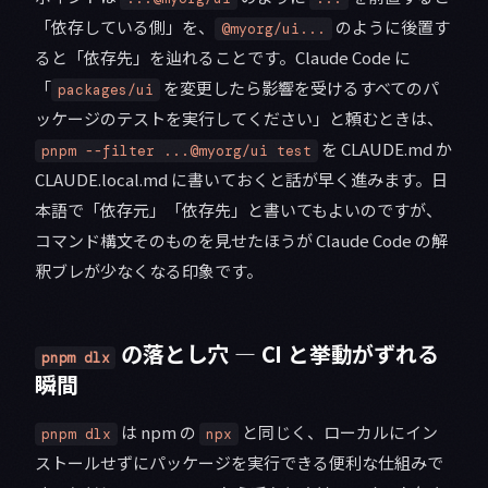
「依存している側」を、
のように後置す
@myorg/ui...
ると「依存先」を辿れることです。Claude Code に
「
を変更したら影響を受けるすべてのパ
packages/ui
ッケージのテストを実行してください」と頼むときは、
を CLAUDE.md か
pnpm --filter ...@myorg/ui test
CLAUDE.local.md に書いておくと話が早く進みます。日
本語で「依存元」「依存先」と書いてもよいのですが、
コマンド構文そのものを見せたほうが Claude Code の解
釈ブレが少なくなる印象です。
の落とし穴 — CI と挙動がずれる
pnpm dlx
瞬間
は npm の
と同じく、ローカルにイン
pnpm dlx
npx
ストールせずにパッケージを実行できる便利な仕組みで