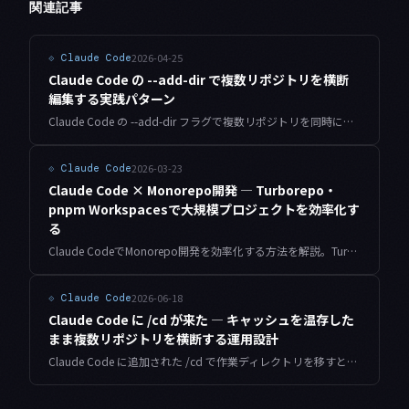
関連記事
2026-04-25
⟐
Claude Code
Claude Code の --add-dir で複数リポジトリを横断
編集する実践パターン
Claude Code の --add-dir フラグで複数リポジトリを同時に編集する具体的な手順。フロントエンドとバックエンドをまたぐ API 変更、monorepo 化していない複数サービスの一括修正などを安全に進めるコツをまとめます。
2026-03-23
⟐
Claude Code
Claude Code × Monorepo開発 — Turborepo・
pnpm Workspacesで大規模プロジェクトを効率化す
る
Claude CodeでMonorepo開発を効率化する方法を解説。Turborepo・pnpm Workspaces環境でのCLAUDE.md設定、パッケージ横断のリファクタリング、依存関係管理のベストプラクティスを実践的に紹介します。
2026-06-18
⟐
Claude Code
Claude Code に /cd が来た — キャッシュを温存した
まま複数リポジトリを横断する運用設計
Claude Code に追加された /cd で作業ディレクトリを移すと、プロンプトキャッシュを作り直さずにセッションを別リポジトリへ運べます。複数リポジトリを順に処理する運用での設計判断と落とし穴をまとめました。