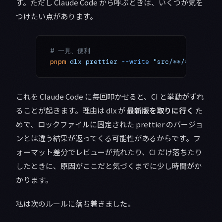
す。ただし Claude Code から呼ぶときは、いくつか気を
つけたい点があります。
# 一見、便利
pnpm
 dlx
 prettier
 --write
 "src/**/*.ts"
これを Claude Code に毎回叩かせると、CI と挙動がずれ
ることが起きます。理由は dlx が
最新版を取りに行く
た
めで、ロックファイルに固定された prettier のバージョ
ンとは違う結果が返ってくる可能性があるからです。フ
ォーマット差分でレビューが荒れたり、CI だけ落ちたり
したときに、原因がここだと気づくまでに少し時間がか
かります。
私は次のルールに落ち着きました。