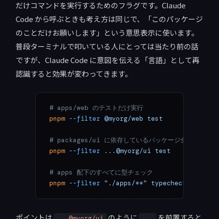
だけコマンドを実行するためのフラグです。Claude
Code から呼ぶときも考え方は同じで、「このパッケージ
のことだけお願いします」という意思表示に使います。
普段ターミナルで叩いている人にとっては当たり前の話
ですが、Claude Code に意図を伝える「言語」として再
認識すると効果が変わってきます。
# apps/web のテストだけ実行
pnpm
 --filter
 @myorg/web
 test
# packages/ui に依存しているパッケージ全部にテスト
pnpm
 --filter
 ...@myorg/ui
 test
# apps 配下のすべてに型チェック
pnpm
 --filter
 "./apps/**"
 typecheck
ポイントは
のように
を前置すると
...@myorg/ui
...