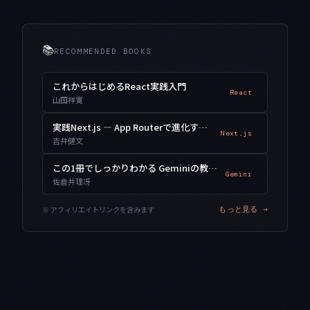
📚
RECOMMENDED BOOKS
これからはじめるReact実践入門
React
山田祥寛
実践Next.js — App Routerで進化するWebアプリ開発
Next.js
吉井健文
この1冊でしっかりわかる Geminiの教科書
Gemini
佐倉井理冴
※ アフィリエイトリンクを含みます
もっと見る →