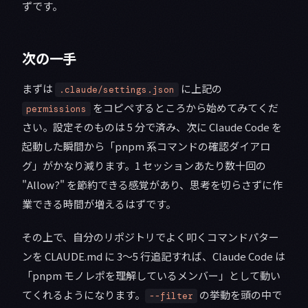
ずです。
次の一手
まずは
に上記の
.claude/settings.json
をコピペするところから始めてみてくだ
permissions
さい。設定そのものは 5 分で済み、次に Claude Code を
起動した瞬間から「pnpm 系コマンドの確認ダイアロ
グ」がかなり減ります。1 セッションあたり数十回の
"Allow?" を節約できる感覚があり、思考を切らさずに作
業できる時間が増えるはずです。
その上で、自分のリポジトリでよく叩くコマンドパター
ンを CLAUDE.md に 3〜5 行追記すれば、Claude Code は
「pnpm モノレポを理解しているメンバー」として動い
てくれるようになります。
の挙動を頭の中で
--filter