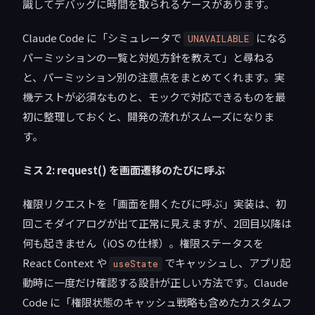
識してデバッグに時間を取られるケースがあります。
Claude Code に「シミュレータで
になる
UNAVAILABLE
パーミッションの一覧と対処方針を教えて」と尋ねる
と、パーミッション別の注意点をまとめてくれます。実
機テストが必須なものと、モックで対応できるものを最
初に整理しておくと、開発の流れがスムーズになりま
す。
ミス 2: request() を画面遷移のたびに呼ぶ
権限リクエストを「画面を開くたびに呼ぶ」実装は、初
回こそダイアログが出て正常に見えますが、2回目以降は
何も起きません（iOS の仕様）。権限ステータスを
React Context や
でキャッシュし、アプリ起
useState
動時に一度だけ確認する設計が正しい方法です。Claude
Code に「権限状態のキャッシュ戦略も含めたカスタムフ