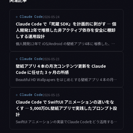
関連記事
2026-05-24
⟐
Claude Code
Claude Code で「死蔵 SDK」を計画的に剥がす — 個
人開発12年で堆積した非アクティブ依存を安全に棚卸
しする運用設計
個人開発12年で iOS/Android の壁紙アプリ4本に堆積した、もう誰も使っていないのに依存だけ残り続けている SDK — それを Claude Code で安全に棚卸しして剥離するパイプラインを、実コードと数値付きで共有します。
2026-05-23
⟐
Claude Code
壁紙アプリ 4 本の月次コンテンツ更新を Claude
Code に任せた 3 ヶ月の所感
Beautiful HD Wallpapers をはじめとする壁紙アプリ 4 本の月次コンテンツ更新を、2026 年 2 月から Claude Code に任せ始めました。新しい壁紙の追加・カテゴリ分類・メタデータ更新を 3 ヶ月続けてみて気づいた、AI に任せられる範囲と、自分の手を残しておきたい範囲の境界について書きます。
2026-05-15
⟐
Claude Code
Claude Code で SwiftUI アニメーションの迷いをな
くす — 5,000万DL壁紙アプリで実践したプロンプト設
計
SwiftUI アニメーションの実装でClaude Codeをどう活用するか。Beautiful HD Wallpapers（累計5,000万DL超）の開発現場で実際に使ったプロンプトパターンと、Before/Afterコード例を具体的に紹介します。