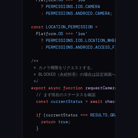
    ?
 PERMISSIONS
.
IOS
.
CAMERA
    :
 PERMISSIONS
.
ANDROID
.
CAMERA
;
const
 LOCATION_PERMISSION
 =
  Platform.
OS
 ===
 'ios'
    ?
 PERMISSIONS
.
IOS
.
LOCATION_WHEN_IN_USE
    :
 PERMISSIONS
.
ANDROID
.
ACCESS_FINE_LOCAT
/**
 * カメラ権限をリクエストする。
 * BLOCKED（永続拒否）の場合は設定画面へ誘導し、fa
 */
export
 async
 function
 requestCameraPermissi
  // まず現在のステータスを確認
  const
 currentStatus
 =
 await
 check
(
CAMERA_
  if
 (currentStatus 
===
 RESULTS
.
GRANTED
) {
    return
 true
;
  }