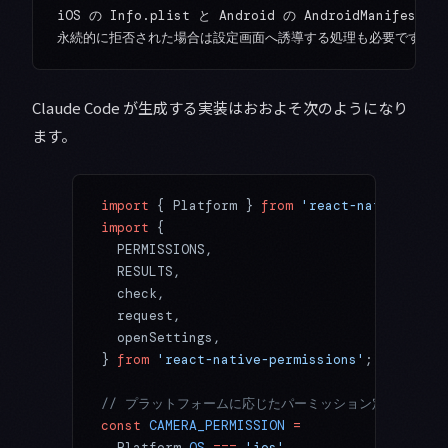
iOS の Info.plist と Android の AndroidManifes
Claude Code が生成する実装はおおよそ次のようになり
ます。
import
 { Platform } 
from
 'react-native'
;
import
 {
  PERMISSIONS,
  RESULTS,
  check,
  request,
  openSettings,
} 
from
 'react-native-permissions'
;
// プラットフォームに応じたパーミッション定数
const
 CAMERA_PERMISSION
 =
  Platform.
OS
 ===
 'ios'