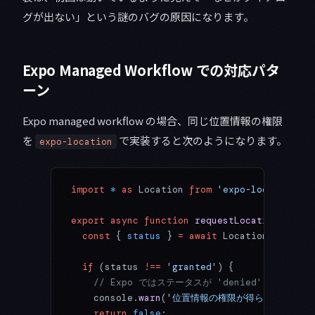
グが出ない」という謎のバグの原因になります。
Expo Managed Workflow での対応パタ
ーン
Expo managed workflow の場合、同じ位置情報の権限
を
で実装すると次のようになります。
expo-location
import
 *
 as
 Location 
from
 'expo-location'
;
export
 async
 function
 requestLocationPermis
  const
 { 
status
 } 
=
 await
 Location.
request
  if
 (status 
!==
 'granted'
) {
    // Expo ではステータスが 'denied' の場合
    console.
warn
(
'位置情報の権限が得られませんでした:
    return
 false
;