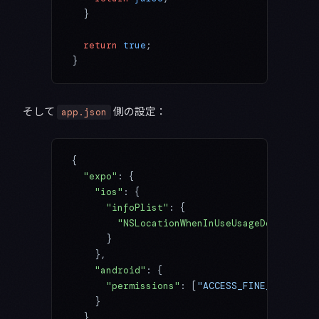
  }
  return
 true
;
}
そして
側の設定：
app.json
{
  "expo"
: {
    "ios"
: {
      "infoPlist"
: {
        "NSLocationWhenInUseUsageDescriptio
      }
    },
    "android"
: {
      "permissions"
: [
"ACCESS_FINE_LOCATION
    }
  }