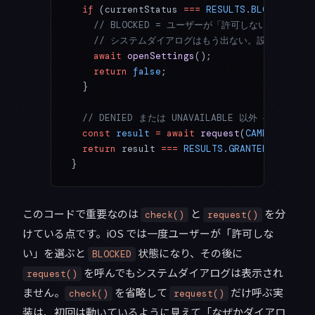
  if
 (currentStatus 
===
 RESULTS
.
BLOCKED
) {
    // BLOCKED = ユーザーが「許可しない」を選択
    // システムダイアログはもう出ない。設定画面へ誘
    await
 openSettings
();
    return
 false
;
  }
  // DENIED または UNAVAILABLE 以外 → 初回リ
  const
 result
 =
 await
 request
(
CAMERA_PERMI
  return
 result 
===
 RESULTS
.
GRANTED
;
}
このコードで重要なのは
と
を分
check()
request()
けている点です。iOS では一度ユーザーが「許可しな
い」を選ぶと
状態になり、その後に
BLOCKED
を呼んでもシステムダイアログは表示され
request()
ません。
を省略して
だけ呼ぶ実
check()
request()
装は、初回は動いているように見えて「なぜかダイアロ