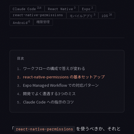
214
3
2
Claude Code
React Native
Expo
react-native-permissions
3
24
モバイルアプリ
iOS
6
権限管理
Android
目次
ワークフローの構成で答えが変わる
1.
react-native-permissions の基本セットアップ
2.
Expo Managed Workflow での対応パターン
3.
開発でよく遭遇する3つのミス
4.
Claude Code への指示のコツ
5.
「
を使うべきか、それと
react-native-permissions