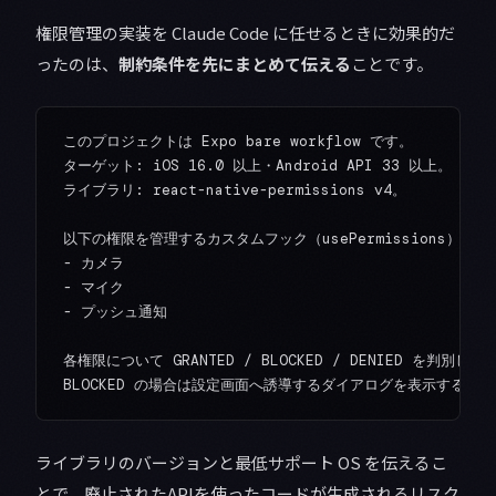
権限管理の実装を Claude Code に任せるときに効果的だ
ったのは、
制約条件を先にまとめて伝える
ことです。
このプロジェクトは Expo bare workflow です。

ターゲット: iOS 16.0 以上・Android API 33 以上。

ライブラリ: react-native-permissions v4。

以下の権限を管理するカスタムフック（usePermissions）を実
- カメラ

- マイク

- プッシュ通知

各権限について GRANTED / BLOCKED / DENIED を判別し、

ライブラリのバージョンと最低サポート OS を伝えるこ
とで、廃止されたAPIを使ったコードが生成されるリスク