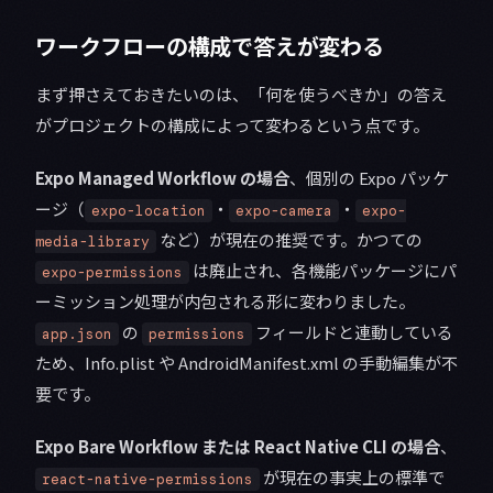
ワークフローの構成で答えが変わる
まず押さえておきたいのは、「何を使うべきか」の答え
がプロジェクトの構成によって変わるという点です。
Expo Managed Workflow の場合
、個別の Expo パッケ
ージ（
・
・
expo-location
expo-camera
expo-
など）が現在の推奨です。かつての
media-library
は廃止され、各機能パッケージにパ
expo-permissions
ーミッション処理が内包される形に変わりました。
の
フィールドと連動している
app.json
permissions
ため、Info.plist や AndroidManifest.xml の手動編集が不
要です。
Expo Bare Workflow または React Native CLI の場合
、
が現在の事実上の標準で
react-native-permissions