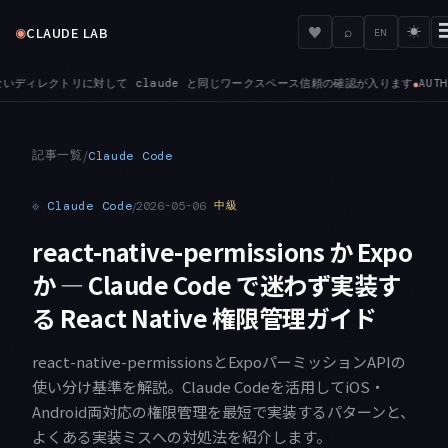
◉
♥
CLAUDE LAB
⌕
☀
EN
と同じワークスペース信頼の確認が入ります
AUTH — 一時的な401をきっかけに長期の 
●
記事一覧
/
Claude Code
⟐
Claude Code
/
2026-05-06
中級
react-native-permissions か Expo
か — Claude Code で迷わず実装す
る React Native 権限管理ガイド
react-native-permissionsとExpoパーミッションAPIの
使い分け基準を解説。Claude Codeを活用してiOS・
Android両対応の権限管理を最短で実装するパターンと、
よくある実装ミスへの対処法を紹介します。