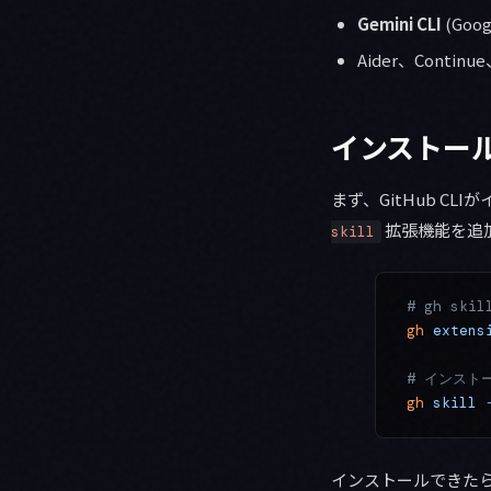
Gemini CLI
(Goog
Aider、Cont
インストー
まず、GitHub 
拡張機能を追
skill
# gh sk
gh
 extens
# インスト
gh
 skill
 
インストールできた