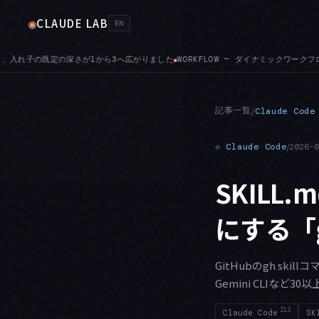
CLAUDE LAB
◉
EN
— ダイナミックワークフローのサブエージェントは、セッションの権限モードに関わらずファイル
記事一覧
/
Claude Code
⟐
Claude Code
/
2026-
SKILL
にする「g
GitHubのgh skill
Gemini CLIな
213
Claude Code
SK