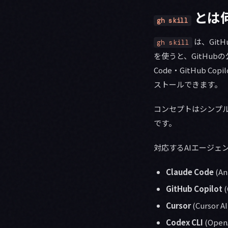
とは
gh skill
は、Git
gh skill
を使うと、GitHub
Code・GitHub C
ストールできます。
コンセプトはシンプ
です。
対応するAIエージェ
Claude Code
(An
GitHub Copilot
(
Cursor
(Cursor AI
Codex CLI
(Open