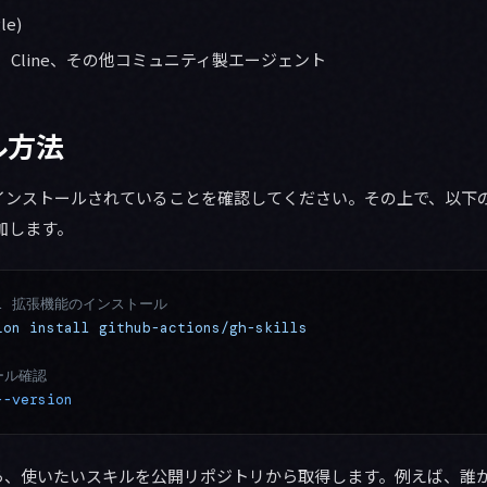
le)
inue、Cline、その他コミュニティ製エージェント
ル方法
CLIがインストールされていることを確認してください。その上で、以
加します。
ill 拡張機能のインストール
ion
 install
 github-actions/gh-skills
ール確認
--version
ら、使いたいスキルを公開リポジトリから取得します。例えば、誰