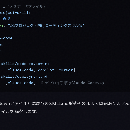
.yaml（メタデータファイル）
project-skills
1.0.0
on
: 
"○○プロジェクト向けコーディングスキル集"
e-code
ot
r
 
skills/code-review.md
s
: [
claude-code
, 
copilot
, 
cursor
]
 
skills/deployment.md
s
: [
claude-code
]  
# デプロイ手順はClaude Codeのみ
downファイル）は既存のSKILL.md形式そのままで問題ありま
ァイルを解釈します。