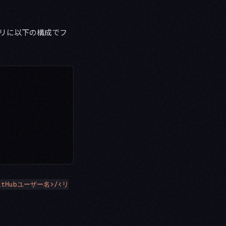
トリに以下の構成でフ
GitHubユーザー名>/<リ