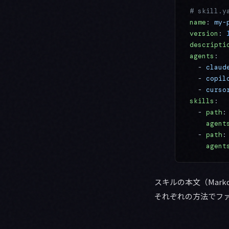
# skill
name
: 
my-
version
: 
descripti
agents
:
  - 
claud
  - 
copil
  - 
curso
skills
:
  - 
path
:
    agent
  - 
path
:
    agent
スキルの本文（Mark
それぞれの方法でフ