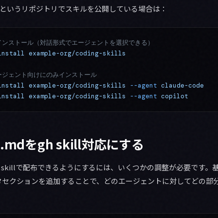
というリポジトリでスキルを公開している場合は：
インストール（対話形式でエージェントを選択できる）
install
 example-org/coding-skills
ージェント向けにのみインストール
install
 example-org/coding-skills
 --agent
 claude-code
install
 example-org/coding-skills
 --agent
 copilot
.mdをgh skill対応にする
をgh skillで配布できるようにするには、いくつかの調整が必要です
タセクションを追加することで、どのエージェントに対してどの部