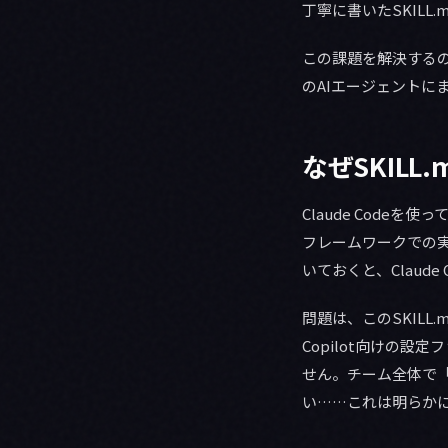
丁寧に書いたSKILL
この課題を解決するの
のAIエージェントに
なぜSKIL
Claude Code
フレームワークでの実
いておくと、Claud
問題は、このSKILL.
Copilot向けの設
せん。チーム全体で
い……これは明らか