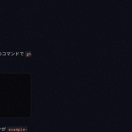
下のコマンドで
gh
かが
example-