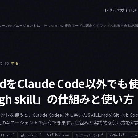
レベル
ガイド
メ
▼
編集を自動承認します。agent_id を見る PreToolUse フックであれば書き
05-06
中級
.mdをClaude Code以外で
h skill」の仕組みと使い方
コマンドを使うと、Claude Code向けに書いたSKILL.mdをGitHub Copi
ど30以上のAIエージェントで共有できます。仕組みと実践的な使い方を解
6
2
GitHub CLI
4
Copilot
ILL.md
gh skill
AIエージェント
Cur