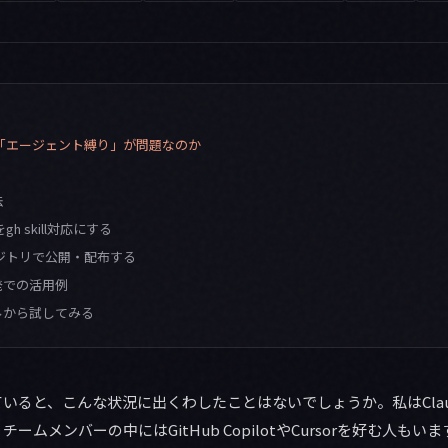
dの「エージェント縛り」が問題なのか
法
をgh skill対応にする
リポジトリで公開・配布する
発での活用例
ルから試してみる
ていると、こんな状況に出くわしたことはないでしょうか。私はClaud
ームメンバーの中にはGitHub CopilotやCursorを好む人も