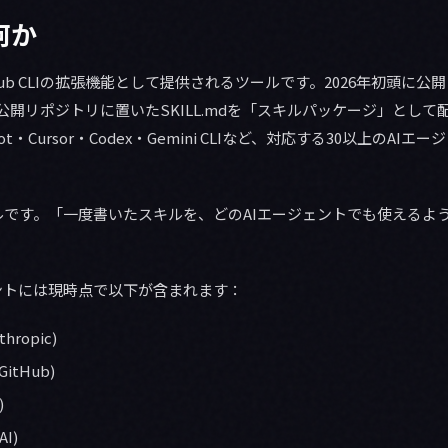
何か
Hub CLIの拡張機能として提供されるツールです。2026年初頭に
の公開リポジトリに置いたSKILL.mdを「スキルパッケージ」として配布
opilot・Cursor・Codex・Gemini CLIなど、対応する30以上のA
ルです。「一度書いたスキルを、どのAIエージェントでも使えるよ
ントには現時点で以下が含まれます：
thropic)
GitHub)
)
AI)