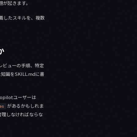
問題が起きます。
で定義したスキルを、複数
か
ードレビューの手順、特定
をSKILL.mdに書
opilotユーザーは
があるかもしれま
es
管理しなければならな