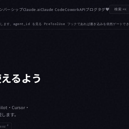
♥
ンバーシップ
Claude.ai
Claude Code
Cowork
API
ブログ
タグ
検索
⌘K
込みを依然ゲートできます
GATEWAY — カスタム ANTHROPIC_BASE_URL 
●
も使えるよう
lot・Cursor・
説します。
4
sor