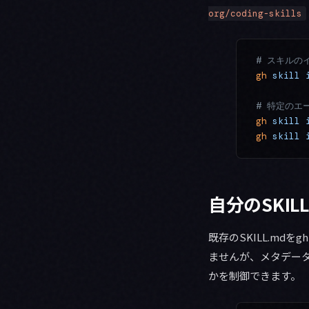
org/coding-skills
# スキルの
gh
 skill
 
# 特定のエ
gh
 skill
 
gh
 skill
 
自分のSKILL
既存のSKILL.md
ませんが、メタデー
かを制御できます。