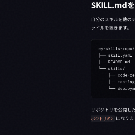
SKILL.
自分のスキルを他のチ
ァイルを置きます。
my-skills-repo/

├── skill.yaml
├── README.md
└── skills/

    ├── code-
    ├── testi
リポジトリを公開した
になりま
ポジトリ名>