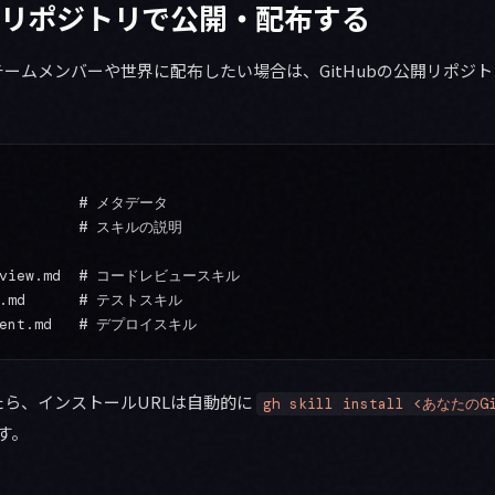
mdをリポジトリで公開・配布する
ームメンバーや世界に配布したい場合は、GitHubの公開リポジ
          # メタデータ

           # スキルの説明

review.md  # コードレビュースキル

ng.md      # テストスキル

ら、インストールURLは自動的に
gh skill install <あなたの
す。