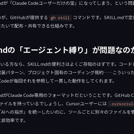
.mdが「Claude Codeユーザーだけの宝」になってしまう、という
が、GitHubが提供する
コマンドです。SKILL.md
gh skill
またいで配布・共有できる仕組みです。
L.mdの「エージェント縛り」が問題なの
を使っている方なら、SKILL.mdの便利さはよくご存知のはずです。コ
装パターン、プロジェクト固有のコーディング規約……こういった知識
e Codeが毎回それを参照して一貫した動作をしてくれます。
mdがClaude Code専用のフォーマットだということです。GitHub C
定ファイルを持っているでしょうし、Cursorユーザーには
.cursorrul
「AIへの指示」を統一したいのに、ツールごとに別々のファイルを
に非効率です。