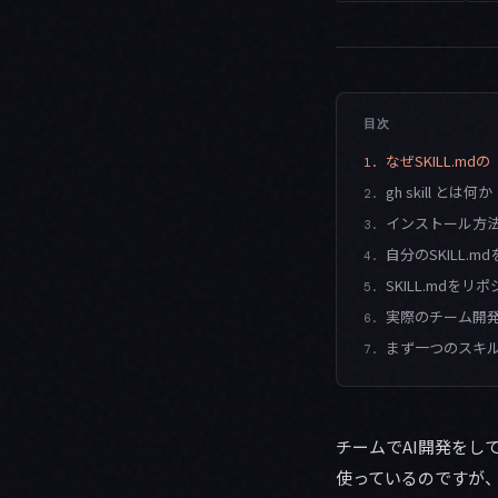
目次
なぜSKILL.m
1.
gh skill とは何か
2.
インストール方
3.
自分のSKILL.md
4.
SKILL.mdを
5.
実際のチーム開
6.
まず一つのスキ
7.
チームでAI開発をし
使っているのですが、チ