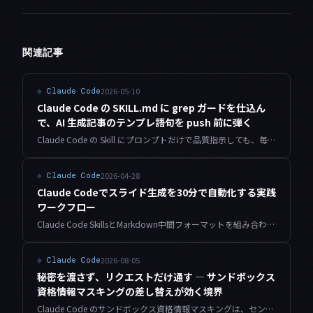
関連記事
2026-05-10
⟐
Claude Code
Claude Code の SKILL.md に grep ガードを仕込ん
で、AI 生成記事のテンプレ語句を push 前に弾く
Claude Code の Skill にプロンプトだけで品質指示しても、毎日大量に記事を生成していると徐々にテンプレ語句がすり抜けてきます。SKILL.md の最終ステップに grep ガードを差し込んで、違反を検出したら再生成に戻す仕組みを、4サイト運用の実例から紹介します。
2026-04-28
⟐
Claude Code
Claude Codeでスライド生成を30分で自動化する実践
ワークフロー
Claude Code SkillsとMarkdown中間フォーマットを組み合わせて、企画からGoogle Slides出力まで30分で完了するスライド生成の全ワークフローを解説します。
2026-08-05
⟐
Claude Code
秘密を渡さず、リクエストだけ通す — サンドボックス
資格情報マスキングの差し替えが効く境界
Claude Code のサンドボックス資格情報マスキングは、センチネル値を読ませて送信時に実値へ差し替える設計です。差し替えが効く認証方式と効かない方式、そしてボディに載せたときに生じる長さのずれを、最小プロキシを自作して実測しました。