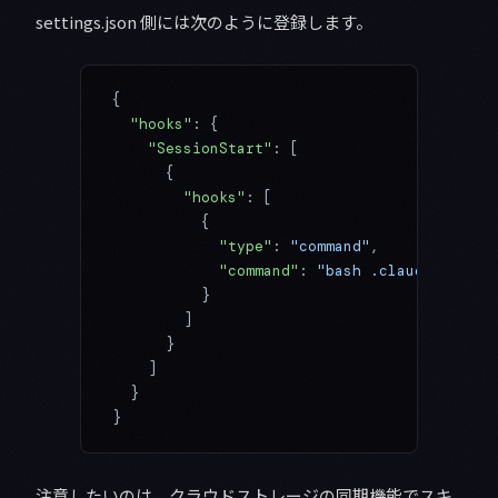
settings.json 側には次のように登録します。
{
  "hooks"
: {
    "SessionStart"
: [
      {
        "hooks"
: [
          {
            "type"
: 
"command"
,
            "command"
: 
"bash .claude/hooks/
          }
        ]
      }
    ]
  }
}
注意したいのは、クラウドストレージの同期機能でスキ