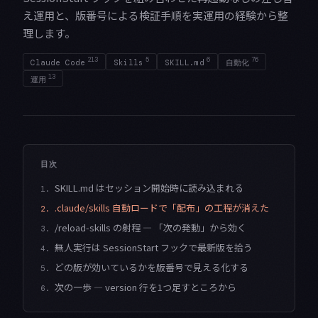
え運用と、版番号による検証手順を実運用の経験から整
理します。
213
5
6
76
Claude Code
Skills
SKILL.md
自動化
13
運用
目次
SKILL.md はセッション開始時に読み込まれる
1.
.claude/skills 自動ロードで「配布」の工程が消えた
2.
/reload-skills の射程 — 「次の発動」から効く
3.
無人実行は SessionStart フックで最新版を拾う
4.
どの版が効いているかを版番号で見える化する
5.
次の一歩 — version 行を1つ足すところから
6.