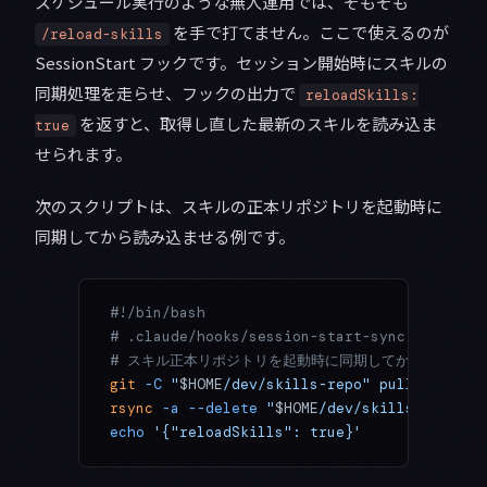
スケジュール実行のような無人運用では、そもそも
を手で打てません。ここで使えるのが
/reload-skills
SessionStart フックです。セッション開始時にスキルの
同期処理を走らせ、フックの出力で
reloadSkills:
を返すと、取得し直した最新のスキルを読み込ま
true
せられます。
次のスクリプトは、スキルの正本リポジトリを起動時に
同期してから読み込ませる例です。
#!/bin/bash
# .claude/hooks/session-start-sync.sh
# スキル正本リポジトリを起動時に同期してから読み込ま
git
 -C
 "
$HOME
/dev/skills-repo"
 pull
 --rebas
rsync
 -a
 --delete
 "
$HOME
/dev/skills-repo/sk
echo
 '{"reloadSkills": true}'