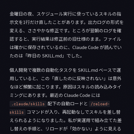
金曜日の夜、スケジュール実行に使っているスキルの指
示文を1行だけ直したことがあります。出力ログの形式を
変える、ささやかな修正です。ところが翌朝のログを確
認すると、実行結果は修正前の旧仕様のまま。ファイル
は確かに保存されているのに、Claude Code が読んでい
たのは「昨日の SKILL.md」でした。
個人開発で複数の自動化タスクを SKILL.md ベースで運
用していると、この「直したのに反映されない」は意外
なほど頻繁に起こります。原因はスキルの読み込みタイ
ミングにあります。最近の Claude Code には
配下の自動ロードと
.claude/skills
/reload-
コマンドが入り、再起動なしでスキルを差し替
skills
えられるようになりました。私が実運用で組み立てた差
し替えの手順と、リロードが「効かない」ように見える