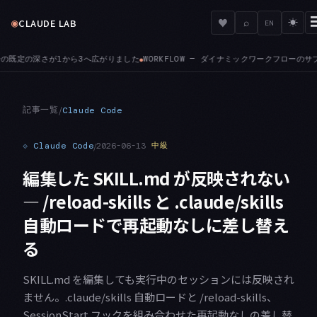
◉
♥
CLAUDE LAB
⌕
☀
EN
OW — ダイナミックワークフローのサブエージェントは、セッションの権限モードに関わらず
記事一覧
/
Claude Code
⟐
Claude Code
/
2026-06-13
中級
編集した SKILL.md が反映されない
— /reload-skills と .claude/skills
自動ロードで再起動なしに差し替え
る
SKILL.md を編集しても実行中のセッションには反映され
ません。.claude/skills 自動ロードと /reload-skills、
SessionStart フックを組み合わせた再起動なしの差し替