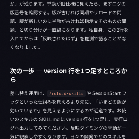
か」が残ります。挙動が旧仕様に見えたら、まずログの
版番号を確認する。版が古ければ同期かリロードの問
題、版が新しいのに挙動が古ければ指示文そのものの問
題、と切り分けが一直線になります。私自身、この2行を
入れてからは「反映されたはず」を推測で語ることがな
くなりました。
次の一歩 — version 行を1つ足すところか
ら
差し替え運用は、
や SessionStart フ
/reload-skills
ックといった仕組みを覚えるより先に、「いまどの版が
効いているか」を見えるようにするのが近道です。お使
いのスキルの SKILL.md に version 行を1つ足し、実行ロ
グへ出力してみてください。反映タイミングの挙動が一
気に観察しやすくなります。日々の開発でどのスキルを