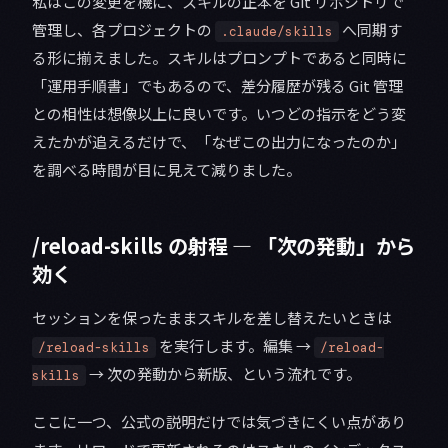
私はこの変更を機に、スキルの正本を Git リポジトリで
管理し、各プロジェクトの
へ同期す
.claude/skills
る形に揃えました。スキルはプロンプトであると同時に
「運用手順書」でもあるので、差分履歴が残る Git 管理
との相性は想像以上に良いです。いつどの指示をどう変
えたかが追えるだけで、「なぜこの出力になったのか」
を調べる時間が目に見えて減りました。
/reload-skills の射程 — 「次の発動」から
効く
セッションを保ったままスキルを差し替えたいときは
を実行します。編集 →
/reload-skills
/reload-
→ 次の発動から新版、という流れです。
skills
ここに一つ、公式の説明だけでは気づきにくい点があり