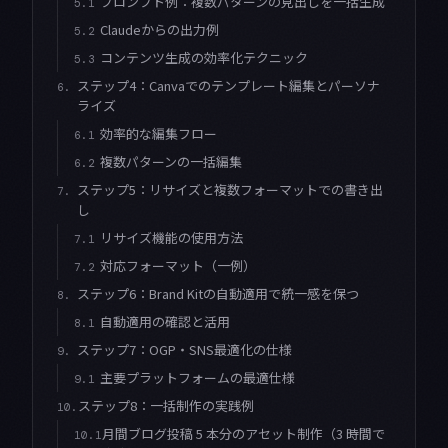
プロンプト例：複数パターンの見出しを一括生成
5.1
Claudeからの出力例
5.2
コンテンツ生成の効率化テクニック
5.3
ステップ4：Canvaでのテンプレート編集とパーソナ
6.
ライズ
効率的な編集フロー
6.1
複数パターンの一括編集
6.2
ステップ5：リサイズと複数フォーマットでの書き出
7.
し
リサイズ機能の使用方法
7.1
対応フォーマット（一例）
7.2
ステップ6：Brand Kitの自動適用で統一感を保つ
8.
自動適用の確認と活用
8.1
ステップ7：OGP・SNS最適化の仕様
9.
主要プラットフォームの最適仕様
9.1
ステップ8：一括制作の実践例
10.
月間ブログ投稿 5 本分のアセット制作（3 時間で
10.1