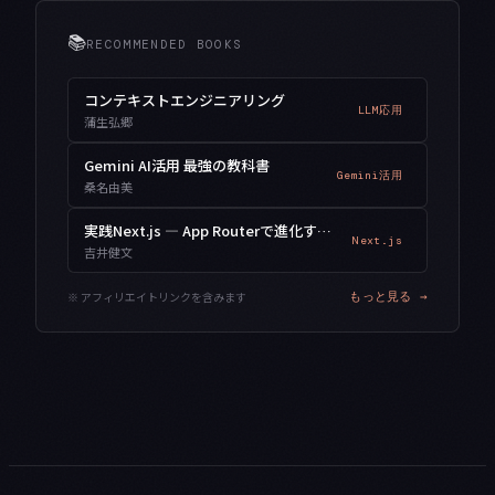
📚
RECOMMENDED BOOKS
コンテキストエンジニアリング
LLM応用
蒲生弘郷
Gemini AI活用 最強の教科書
Gemini活用
桑名由美
実践Next.js — App Routerで進化するWebアプリ開発
Next.js
吉井健文
※ アフィリエイトリンクを含みます
もっと見る →