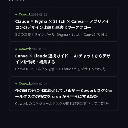
2026-03-22
◈
Cowork
Claude × Figma × Stitch × Canva — アプリアイ
コンのデザイン比較と最適化ワークフロー
3つの主要デザインツール（Figma・Stitch・Canva）で同じアプリアイコンを実装し、特性・操作性・AI連携を比較。最適なワークフローを実践的に解説します。
2026-03-09
◈
Cowork
Canva × Claude 連携ガイド — AI チャットからデザ
インを作成・編集する
Canva MCP コネクタを使って Claude からデザインの作成、検索、編集、エクスポートを行う方法を解説。ブランドキット連携やテンプレート活用も紹介します。
2026-07-02
◈
Cowork
夜の同じ分に何本着火しているか — Cowork スケジュ
ールタスクの衝突を cron から平らにする設計
Cowork のスケジュールタスクが同じ時刻に集中して共有リソースを奪い合う問題を、cron 式から着火時刻を展開して衝突と並行度を数え、プレミアム枠を動かさずにピークだけを削る貪欲オフセットで平準化する設計を、動くコードと実測 before/after で解説します。