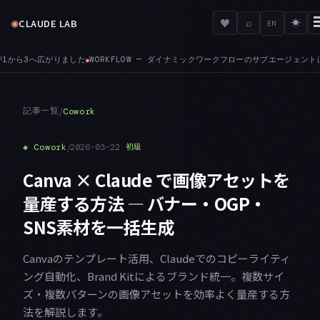
◉
♥
CLAUDE LAB
⌕
☀
EN
セッションの権限モードに関わらずファイル編集を自動承認します。agent_id を見る P
記事一覧
/
Cowork
◈
Cowork
/
2026-03-22
初級
Canva × Claude で画像アセットを
量産する方法 — バナー・OGP・
SNS素材を一括生成
Canvaのテンプレート活用、Claudeでのコピーライティ
ング自動化、Brand Kitによるブランド統一。複数サイ
ズ・複数パターンの画像アセットを効率よく量産する方
法を解説します。