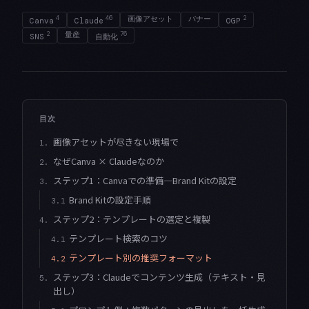
4
46
画像アセット
バナー
2
Canva
Claude
OGP
2
量産
76
SNS
自動化
目次
画像アセットが尽きない現場で
1.
なぜCanva × Claudeなのか
2.
ステップ1：Canvaでの準備—Brand Kitの設定
3.
Brand Kitの設定手順
3.1
ステップ2：テンプレートの選定と複製
4.
テンプレート検索のコツ
4.1
テンプレート別の推奨フォーマット
4.2
ステップ3：Claudeでコンテンツ生成（テキスト・見
5.
出し）