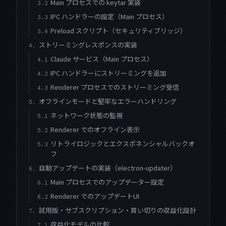
Main プロセスでの keytar 実装
3.2
IPC ハンドラーの設定（Main プロセス）
3.3
Preload スクリプト（セキュリティブリッジ）
3.4
ストリーミングレスポンスの実装
4.
Claude サービス（Main プロセス）
4.1
IPC ハンドラーにストリーミングを追加
4.2
Renderer プロセスでのストリーミング受信
4.3
オフラインモードと堅牢なエラーハンドリング
5.
ネットワーク状態の監視
5.1
Renderer でのオフライン表示
5.2
リトライロジックとエクスポネンシャルバックオ
5.3
フ
自動アップデートの実装（electron-updater）
6.
Main プロセスでのアップデーター設定
6.1
Renderer でのアップデートUI
6.2
試用版・サブスクリプション・買い切りの収益化設計
7.
収益化モデルの比較
7.1