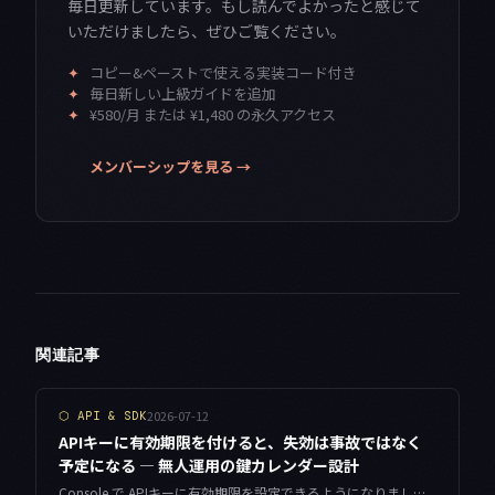
毎日更新しています。もし読んでよかったと感じて
いただけましたら、ぜひご覧ください。
✦
コピー&ペーストで使える実装コード付き
✦
毎日新しい上級ガイドを追加
✦
¥580/月 または ¥1,480 の永久アクセス
メンバーシップを見る →
関連記事
2026-07-12
⬡
API & SDK
APIキーに有効期限を付けると、失効は事故ではなく
予定になる — 無人運用の鍵カレンダー設計
Console で APIキーに有効期限を設定できるようになりました。無人で回している夜間ジョブを止めないために、二重鍵の重ね替えとローカルの失効台帳で「予定された失効」を運用に組み込む方法をまとめます。