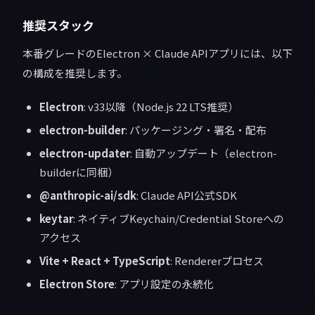
推奨スタック
本番グレードのElectron × Claude APIアプリには、以下
の構成を推奨します。
Electron
: v33以降（Node.js 22 LTS推奨）
electron-builder
: パッケージング・署名・配布
electron-updater
: 自動アップデート（electron-
builderに同梱）
@anthropic-ai/sdk
: Claude API公式SDK
keytar
: ネイティブKeychain/Credential Storeへの
アクセス
Vite + React + TypeScript
: Rendererプロセス
Electron Store
: アプリ設定の永続化