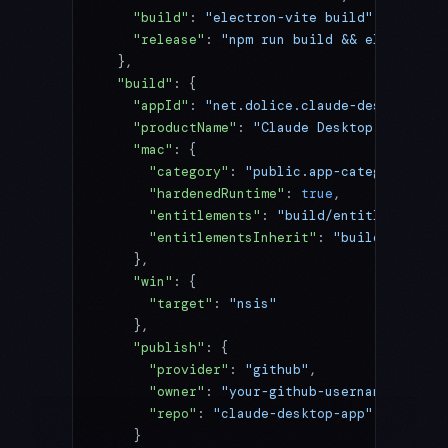
    "build"
: 
"electron-vite build"
,
    "release"
: 
"npm run build && electron-b
  },
  "build"
: {
    "appId"
: 
"net.dolice.claude-desktop"
,
    "productName"
: 
"Claude Desktop AI"
,
    "mac"
: {
      "category"
: 
"public.app-category.prod
      "hardenedRuntime"
: 
true
,
      "entitlements"
: 
"build/entitlements.m
      "entitlementsInherit"
: 
"build/entitle
    },
    "win"
: {
      "target"
: 
"nsis"
    },
    "publish"
: {
      "provider"
: 
"github"
,
      "owner"
: 
"your-github-username"
,
      "repo"
: 
"claude-desktop-app"
    }