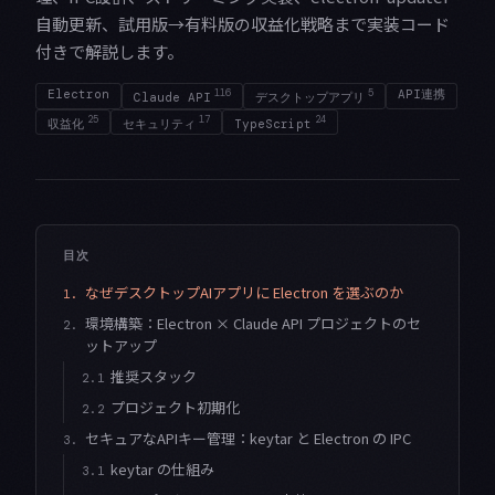
自動更新、試用版→有料版の収益化戦略まで実装コード
付きで解説します。
Electron
116
5
API連携
Claude API
デスクトップアプリ
25
17
24
収益化
セキュリティ
TypeScript
目次
なぜデスクトップAIアプリに Electron を選ぶのか
1.
環境構築：Electron × Claude API プロジェクトのセ
2.
ットアップ
推奨スタック
2.1
プロジェクト初期化
2.2
セキュアなAPIキー管理：keytar と Electron の IPC
3.
keytar の仕組み
3.1