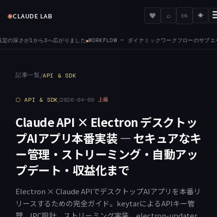
◉
♥
CLAUDE LAB
⌕
☀
EN
 — ダイナミックワークフローのサブエージェントは、セッションの権限モードに関わらずファ
記事一覧
/
API & SDK
⬡
API & SDK
/
2026-04-09
上級
Claude API × Electron デスクトッ
プAIアプリ本番実装 — セキュアなキ
ー管理・ストリーミング・自動アッ
プデート・収益化まで
Electron × Claude APIでデスクトップAIアプリを本番リ
リースするための完全ガイド。keytarによるAPIキー管
理、IPC設計、ストリーミング実装、electron-updater