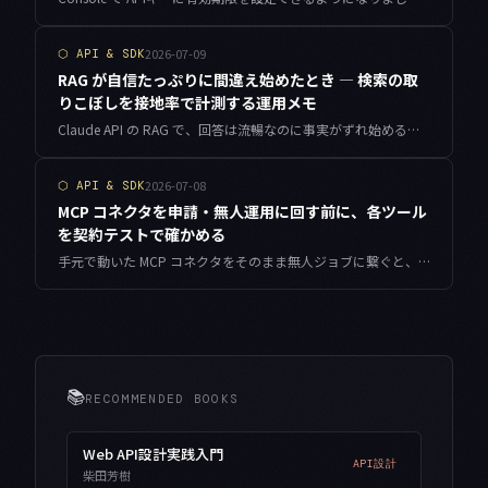
2026-07-09
⬡
API & SDK
RAG が自信たっぷりに間違え始めたとき — 検索の取
りこぼしを接地率で計測する運用メモ
Claude API の RAG で、回答は流暢なのに事実がずれ始める。多くの場合、原因は検索側で答えを含む文書を取りこぼすサイレントなリコール低下です。接地率と検索ヒット率を計測し、段階的に立て直した運用メモを、動くコードと実数値付きで残します。
2026-07-08
⬡
API & SDK
MCP コネクタを申請・無人運用に回す前に、各ツール
を契約テストで確かめる
手元で動いた MCP コネクタをそのまま無人ジョブに繋ぐと、応答形状の誤読や書き込みの二重発火で静かに壊れます。ツール記述・応答契約・冪等性・レイテンシを機械検証する小さなハーネスの作り方を、実測値とともにまとめました。
📚
RECOMMENDED BOOKS
Web API設計実践入門
API設計
柴田芳樹