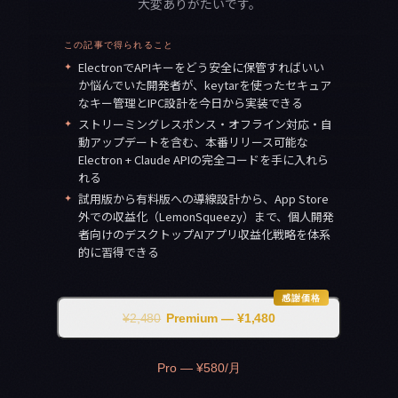
大変ありがたいです。
この記事で得られること
✦
ElectronでAPIキーをどう安全に保管すればいい
か悩んでいた開発者が、keytarを使ったセキュア
なキー管理とIPC設計を今日から実装できる
✦
ストリーミングレスポンス・オフライン対応・自
動アップデートを含む、本番リリース可能な
Electron + Claude APIの完全コードを手に入れら
れる
✦
試用版から有料版への導線設計から、App Store
外での収益化（LemonSqueezy）まで、個人開発
者向けのデスクトップAIアプリ収益化戦略を体系
的に習得できる
感謝価格
¥2,480
Premium — ¥1,480
Pro — ¥580/月