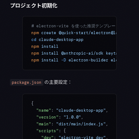
プロジェクト初期化
# electron-vite を使った推奨テンプレート
npm
 create
 @quick-start/electron@latest
 cla
cd
 claude-desktop-app
npm
 install
npm
 install
 @anthropic-ai/sdk
 keytar
 electr
npm
 install
 -D
 electron-builder
 electron-up
の主要設定：
package.json
{
  "name"
: 
"claude-desktop-app"
,
  "version"
: 
"1.0.0"
,
  "main"
: 
"dist/main/index.js"
,
  "scripts"
: {
    "dev"
: 
"electron-vite dev"
,