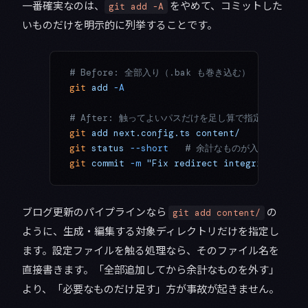
一番確実なのは、
をやめて、コミットした
git add -A
いものだけを明示的に列挙することです。
# Before: 全部入り（.bak も巻き込む）
git
 add
 -A
# After: 触ってよいパスだけを足し算で指定する
git
 add
 next.config.ts
 content/
git
 status
 --short
   # 余計なものが入っていない
git
 commit
 -m
 "Fix redirect integrity"
ブログ更新のパイプラインなら
の
git add content/
ように、生成・編集する対象ディレクトリだけを指定し
ます。設定ファイルを触る処理なら、そのファイル名を
直接書きます。「全部追加してから余計なものを外す」
より、「必要なものだけ足す」方が事故が起きません。