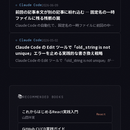
2026-06-09
⟐
Claude Code
前回の記事本文が別の記事に紛れ込む — 固定名の一時
ファイルに残る残骸の罠
Claude Code の自動化で、固定名の一時ファイルに前回の中身が残り、まったく別の記事に古い本文が混入する。書き込みが無音で失敗する仕組みと、ユニーク名＋挿入後の grep 照合で防ぐ方法を記録します。
2026-05-02
⟐
Claude Code
Claude Code の Edit ツールで「old_string is not
unique」エラーを止める実践的な書き換え戦略
Claude Code の Edit ツールで「old_string is not unique」が頻発するのは、編集ターゲットの一意性をプロンプト側で保証していないことが根本原因です。再発を防ぐ書き換え戦略を解説します。
📚
RECOMMENDED BOOKS
これからはじめるReact実践入門
React
山田祥寛
GitHub CI/CD実践ガイド