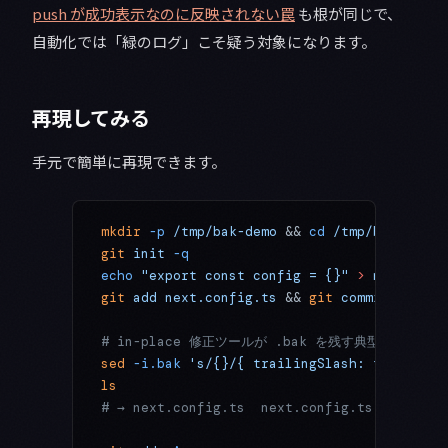
push が成功表示なのに反映されない罠
も根が同じで、
自動化では「緑のログ」こそ疑う対象になります。
再現してみる
手元で簡単に再現できます。
mkdir
 -p
 /tmp/bak-demo
 && 
cd
 /tmp/bak-demo
git
 init
 -q
echo
 "export const config = {}"
 >
 next.conf
git
 add
 next.config.ts
 && 
git
 commit
 -qm
 "i
# in-place 修正ツールが .bak を残す典型例
sed
 -i.bak
 's/{}/{ trailingSlash: true }/'
 
ls
# → next.config.ts  next.config.ts.bak