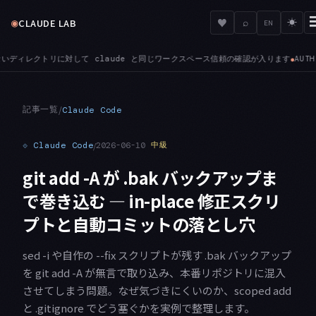
◉
♥
CLAUDE LAB
⌕
☀
EN
ワークスペース信頼の確認が入ります
AUTH — 一時的な401をきっかけに長期の OAu
●
記事一覧
/
Claude Code
⟐
Claude Code
/
2026-06-10
中級
git add -A が .bak バックアップま
で巻き込む — in-place 修正スクリ
プトと自動コミットの落とし穴
sed -i や自作の --fix スクリプトが残す .bak バックアップ
を git add -A が無言で取り込み、本番リポジトリに混入
させてしまう問題。なぜ気づきにくいのか、scoped add
と .gitignore でどう塞ぐかを実例で整理します。