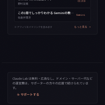
CI/CD
野村友規
この1冊でしっかりわかる Geminiの教科書
Gemini
佐倉井理冴
※ アフィリエイトリンクを含みます
もっと見る →
Claude Lab は無料・広告なし。ドメイン・サーバー代など
の運営費は、サポーターの方々の応援で続けられていま
す。
☕ サポートする