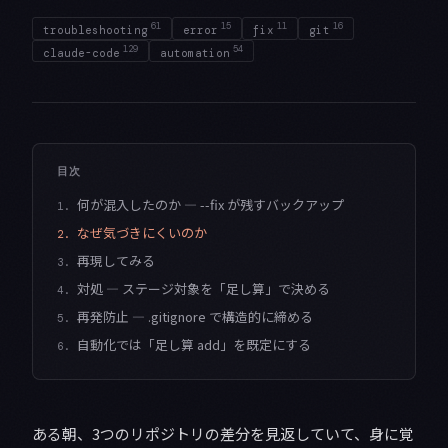
61
15
11
16
troubleshooting
error
fix
git
129
54
claude-code
automation
目次
何が混入したのか — --fix が残すバックアップ
1.
なぜ気づきにくいのか
2.
再現してみる
3.
対処 — ステージ対象を「足し算」で決める
4.
再発防止 — .gitignore で構造的に締める
5.
自動化では「足し算 add」を既定にする
6.
ある朝、3つのリポジトリの差分を見返していて、身に覚