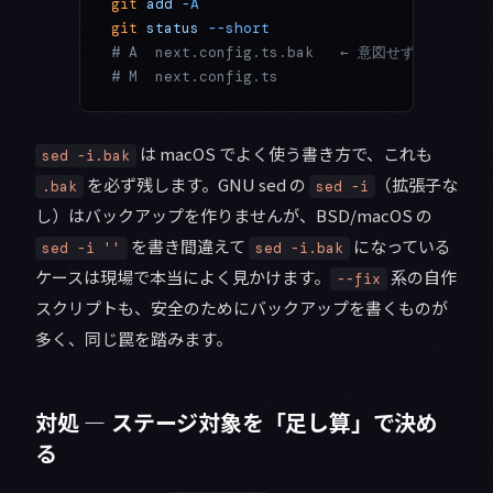
git
 add
 -A
git
 status
 --short
# A  next.config.ts.bak   ← 意図せずステージ
# M  next.config.ts
は macOS でよく使う書き方で、これも
sed -i.bak
を必ず残します。GNU sed の
（拡張子な
.bak
sed -i
し）はバックアップを作りませんが、BSD/macOS の
を書き間違えて
になっている
sed -i ''
sed -i.bak
ケースは現場で本当によく見かけます。
系の自作
--fix
スクリプトも、安全のためにバックアップを書くものが
多く、同じ罠を踏みます。
対処 — ステージ対象を「足し算」で決め
る