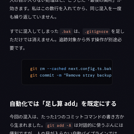
効きます。私はこの数行を入れてから、同じ混入を一度
も繰り返していません。
すでに混入してしまった
は、
を足し
.bak
.gitignore
ただけでは消えません。追跡対象から外す操作が別途必
要です。
git
 rm
 --cached
 next.config.ts.bak
   # 履
git
 commit
 -m
 "Remove stray backup file fro
自動化では「足し算 add」を既定にする
今回の混入は、たった1つのコミットコマンドの書き方か
ら生まれました。
は対話的に使うぶんには
git add -A
便利ですが、人の目が入らない自動パイプラインでは、