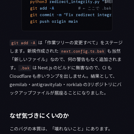
python3
 redirect_integrity.py
 "
$REPO
"
 --fix
git
 add
 -A
          # ← ここで .bak まで巻き
git
 commit
 -m
 "Fix redirect integrity"
git
 push
 origin
 main
は「作業ツリーの変更すべて」をステージ
git add -A
します。新規作成された
も当然
next.config.ts.bak
「新しいファイル」なので、何の警告もなく追加されま
す。
は Next.js のビルドに無害なので、CI も
.bak
Cloudflare も赤いランプを出しません。結果として、
gemilab・antigravitylab・rorklab の3リポジトリにバ
ックアップファイルが居座ることになりました。
なぜ気づきにくいのか
このバグの本質は、「壊れないこと」にあります。