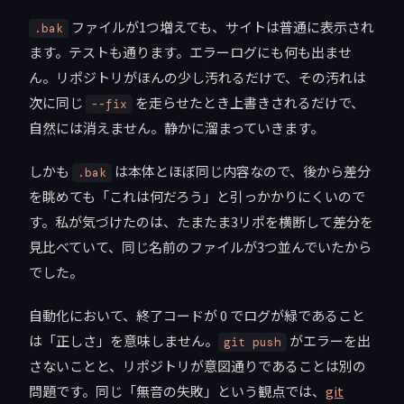
ファイルが1つ増えても、サイトは普通に表示され
.bak
ます。テストも通ります。エラーログにも何も出ませ
ん。リポジトリがほんの少し汚れるだけで、その汚れは
次に同じ
を走らせたとき上書きされるだけで、
--fix
自然には消えません。静かに溜まっていきます。
しかも
は本体とほぼ同じ内容なので、後から差分
.bak
を眺めても「これは何だろう」と引っかかりにくいので
す。私が気づけたのは、たまたま3リポを横断して差分を
見比べていて、同じ名前のファイルが3つ並んでいたから
でした。
自動化において、終了コードが 0 でログが緑であること
は「正しさ」を意味しません。
がエラーを出
git push
さないことと、リポジトリが意図通りであることは別の
問題です。同じ「無音の失敗」という観点では、
git