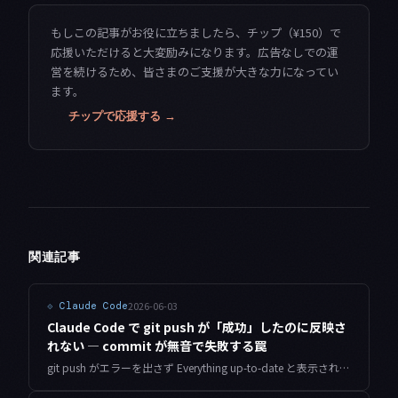
もしこの記事がお役に立ちましたら、チップ（¥150）で
応援いただけると大変励みになります。広告なしでの運
営を続けるため、皆さまのご支援が大きな力になってい
ます。
チップで応援する →
関連記事
2026-06-03
⟐
Claude Code
Claude Code で git push が「成功」したのに反映さ
れない — commit が無音で失敗する罠
git push がエラーを出さず Everything up-to-date と表示されるのに、変更がリモートに反映されない。clone 直後の identity 未設定で commit が無音失敗する原因と、SHA 照合で確実に検証する方法を解説します。