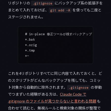
リポジトリの
にバックアップ系の拡張子を
.gitignore
まとめて入れておけば、
を使っても二度と
git add -A
ステージされません。
# in-place 修正ツールが残すバックアップ
*.bak
*.orig
*.tmp
*~
これを4リポジトリすべてに同じ内容で入れておくと、ど
のスクリプトがどんなバックアップを残しても、コミッ
ト対象から自動的に除外されます。
の挙動
.gitignore
でつまずいた経験がある方は、
Claude Code で
.gitignore のファイルが見つからないと言われる問題
も
合わせて読むと、無視ルールと検索対象の関係が整理で