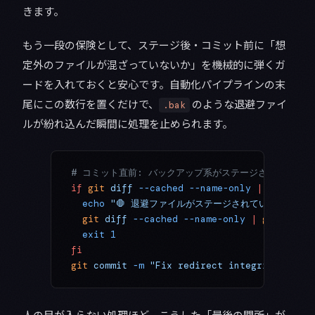
きます。
もう一段の保険として、ステージ後・コミット前に「想
定外のファイルが混ざっていないか」を機械的に弾くガ
ードを入れておくと安心です。自動化パイプラインの末
尾にこの数行を置くだけで、
のような退避ファイ
.bak
ルが紛れ込んだ瞬間に処理を止められます。
# コミット直前: バックアップ系がステージされていたら
if
 git
 diff
 --cached
 --name-only
 |
 grep
 -qE
  echo
 "🛑 退避ファイルがステージされています。コ
  git
 diff
 --cached
 --name-only
 |
 grep
 -E
 '
  exit
 1
fi
git
 commit
 -m
 "Fix redirect integrity"
人の目が入らない処理ほど、こうした「最後の関所」が