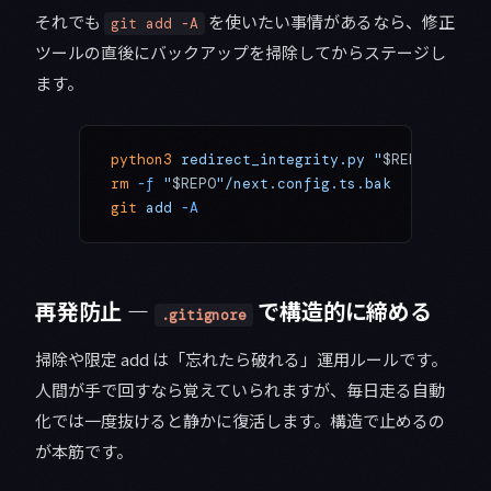
それでも
を使いたい事情があるなら、修正
git add -A
ツールの直後にバックアップを掃除してからステージし
ます。
python3
 redirect_integrity.py
 "
$REPO
"
 --fix
rm
 -f
 "
$REPO
"/next.config.ts.bak
   # 退避
git
 add
 -A
再発防止 —
で構造的に締める
.gitignore
掃除や限定 add は「忘れたら破れる」運用ルールです。
人間が手で回すなら覚えていられますが、毎日走る自動
化では一度抜けると静かに復活します。構造で止めるの
が本筋です。