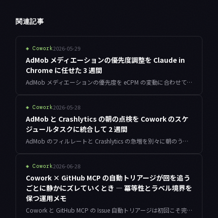
関連記事
2026-05-29
◈
Cowork
AdMob メディエーションの優先度調整を Claude in
Chrome に任せた 3 週間
AdMob メディエーションの優先度を eCPM の変動に合わせて並べ替える作業を、Claude in Chrome に任せて 3 週間運用してみました。閾値の設計・プロンプトで効いた指定・空振り時の挙動・任せられない領域を、実数値とあわせて記録しています。
2026-05-28
◈
Cowork
AdMob と Crashlytics の朝の点検を Cowork のスケ
ジュールタスクに統合して 2 週間
AdMob のフィルレートと Crashlytics の急増を別々に朝のうちに見ていた運用を、Cowork のスケジュールタスクで一つの朝報にまとめました。2 週間続けてみて、検知率や対処までの時間がどう変わったかを数値とあわせて記録しています。
2026-06-28
◈
Cowork
Cowork × GitHub MCP の自動トリアージが回を追う
ごとに静かにズレていくとき — 冪等性とラベル境界を
保つ運用メモ
Cowork と GitHub MCP の Issue 自動トリアージは初回こそ完璧でも、無人で回し続けると重複コメント・誤再分類・レート枯渇で静かに崩れます。冪等プロンプト・ラベル境界の自己監査・件数バジェットで安定運用に持っていく実務メモです。