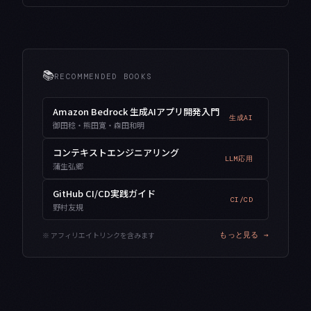
📚
RECOMMENDED BOOKS
Amazon Bedrock 生成AIアプリ開発入門
生成AI
御田稔・熊田寛・森田和明
コンテキストエンジニアリング
LLM応用
蒲生弘郷
GitHub CI/CD実践ガイド
CI/CD
野村友規
※ アフィリエイトリンクを含みます
もっと見る →