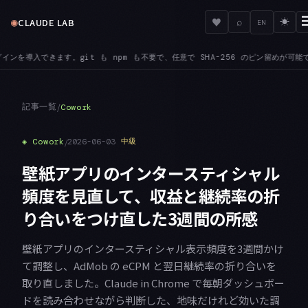
◉
♥
CLAUDE LAB
⌕
☀
EN
要で、任意で SHA-256 のピン留めが可能です
BEDROCK — ANTHROPIC_BED
●
記事一覧
/
Cowork
◈
Cowork
/
2026-06-03
中級
壁紙アプリのインタースティシャル
頻度を見直して、収益と継続率の折
り合いをつけ直した3週間の所感
壁紙アプリのインタースティシャル表示頻度を3週間かけ
て調整し、AdMob の eCPM と翌日継続率の折り合いを
取り直しました。Claude in Chrome で毎朝ダッシュボー
ドを読み合わせながら判断した、地味だけれど効いた調