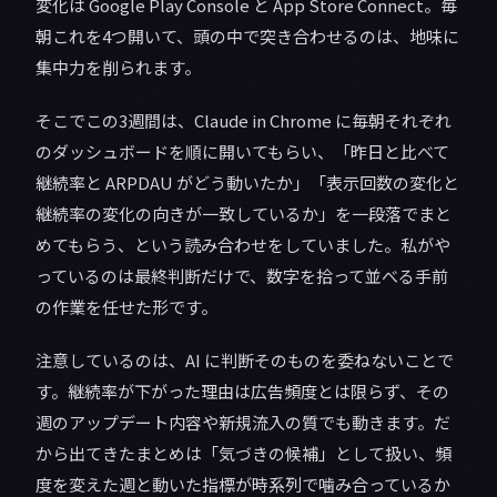
変化は Google Play Console と App Store Connect。毎
朝これを4つ開いて、頭の中で突き合わせるのは、地味に
集中力を削られます。
そこでこの3週間は、Claude in Chrome に毎朝それぞれ
のダッシュボードを順に開いてもらい、「昨日と比べて
継続率と ARPDAU がどう動いたか」「表示回数の変化と
継続率の変化の向きが一致しているか」を一段落でまと
めてもらう、という読み合わせをしていました。私がや
っているのは最終判断だけで、数字を拾って並べる手前
の作業を任せた形です。
注意しているのは、AI に判断そのものを委ねないことで
す。継続率が下がった理由は広告頻度とは限らず、その
週のアップデート内容や新規流入の質でも動きます。だ
から出てきたまとめは「気づきの候補」として扱い、頻
度を変えた週と動いた指標が時系列で噛み合っているか