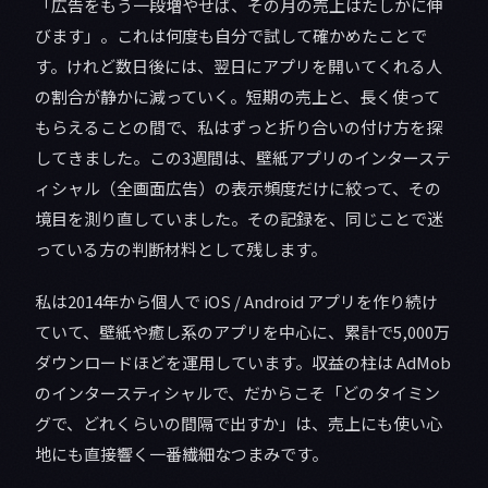
「広告をもう一段増やせば、その月の売上はたしかに伸
びます」。これは何度も自分で試して確かめたことで
す。けれど数日後には、翌日にアプリを開いてくれる人
の割合が静かに減っていく。短期の売上と、長く使って
もらえることの間で、私はずっと折り合いの付け方を探
してきました。この3週間は、壁紙アプリのインターステ
ィシャル（全画面広告）の表示頻度だけに絞って、その
境目を測り直していました。その記録を、同じことで迷
っている方の判断材料として残します。
私は2014年から個人で iOS / Android アプリを作り続け
ていて、壁紙や癒し系のアプリを中心に、累計で5,000万
ダウンロードほどを運用しています。収益の柱は AdMob
のインタースティシャルで、だからこそ「どのタイミン
グで、どれくらいの間隔で出すか」は、売上にも使い心
地にも直接響く一番繊細なつまみです。