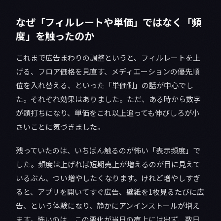
なぜ「フィルレートや単価」ではなく「頻
度」を触ったのか
これまで広告まわりの調整というと、フィルレートを上
げる、フロア価格を見直す、メディエーションの優先順
位を入れ替える、といった「単価側」の話が中心でし
た。それぞれ効果はありました。ただ、ある時から数字
が頭打ちになり、単価をこれ以上追っても伸びしろが小
さいことに気づきました。
残っていたのは、いちばん触るのが怖い「表示頻度」で
した。頻度は上げれば短期売上が増えるのが目に見えて
いるぶん、つい増やしたくなります。けれど増やしすぎ
ると、アプリを開いてすぐ広告、壁紙を1枚見るたびに広
告、という体験になり、静かにアンインストールが増え
ます。怖いのは、この悪化が当日の売上には出ず、数日