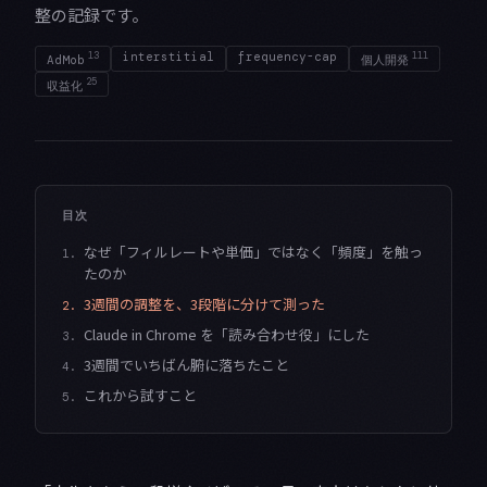
整の記録です。
13
interstitial
frequency-cap
111
AdMob
個人開発
25
収益化
目次
なぜ「フィルレートや単価」ではなく「頻度」を触っ
1.
たのか
3週間の調整を、3段階に分けて測った
2.
Claude in Chrome を「読み合わせ役」にした
3.
3週間でいちばん腑に落ちたこと
4.
これから試すこと
5.