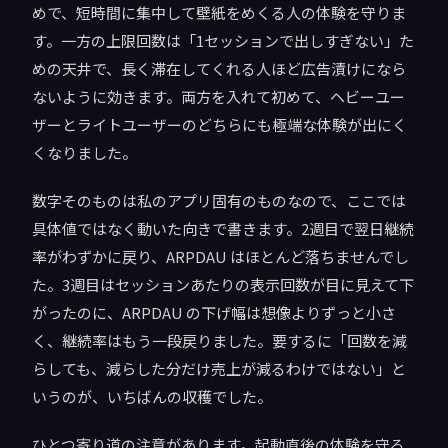
めで、短時間に集中して壁紙をめくる人の体験を守りま
す。一方の上限回数は「1セッションで出しすぎない」た
めの天井で、長く滞在してくれる人ほど広告漬けになら
ないように効きます。両方を入れて初めて、ヘビーユー
ザーとライトユーザーのどちらにも極端な体験が出にく
くなりました。
数字そのものは私のアプリ固有のものなので、ここでは
具体値ではなく動いた向きで書きます。2週目で翌日継続
率がわずかに戻り、ARPDAU はほとんど落ちませんでし
た。3週目はセッションあたりの表示回数が目に見えて下
がったのに、ARPDAU の下げ幅は想像よりずっと小さ
く、継続率はもう一段戻りました。要するに「回数を減
らしても、減らした分だけ売上が減るわけではない」と
いうのが、いちばんの収穫でした。
ひとつ寄り道の注意があります。起動直後の体験を守る