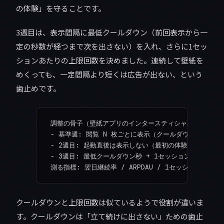
の体験」を守ることです。
3週目は、表示間隔に最低クールダウン（前回表示から一
定の秒数が経つまで次を出さない）を入れ、さらに1セッ
ションあたりの上限回数を決めました。連続して壁紙を
めくっても、一定間隔より短くは広告が出ない、という
歯止めです。
調整の骨子（壁紙アプリのインタースティシャル）
- 基準週: 閲覧 N 枚ごとに表示（クールダウンなし・上
- 2週目: 起動直後は表示しない（最初の体験を守る）
- 3週目: 最低クールダウン秒 + 1セッション上限回数
測る指標: 翌日継続率 / ARPDAU / 1セッションあた
クールダウンと上限回数は似ているようで役割が違いま
す。クールダウンは「立て続けに出さない」ための歯止