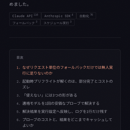
めました。
116
4
76
Claude API
Anthropic SDK
自動化
3
3
フォールバック
スケジュール実行
目次
なぜリクエスト単位のフォールバックだけでは無人実
1.
行に足りないのか
起動時プリフライトが解くのは、部分完了とコストの
2.
ズレ
「使えない」には3つの形がある
3.
適格モデルを1回の安価なプローブで解決する
4.
解決結果を実行設定へ反映し、ログを1行だけ残す
5.
プローブのコストと、結果をどこまでキャッシュして
6.
よいか