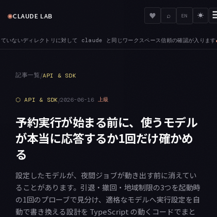
◉
♥
CLAUDE LAB
⌕
☀
EN
 claude と同じワークスペース信頼の確認が入ります
AUTH — 一時的な401をきっ
●
記事一覧
/
API & SDK
⬡
API & SDK
/
2026-06-16
上級
予約実行が始まる前に、使うモデル
が本当に応答するか1回だけ確かめ
る
設定したモデルが、夜間ジョブが動き出す前に消えてい
ることがあります。引退・撤回・地域制限の3つを起動時
の1回のプローブで見分け、適格なモデルへ実行設定を自
動で書き換える設計を TypeScript の動くコードでまと