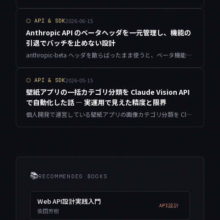
2026-06-15
⬡
API & SDK
Anthropic API のベータヘッダを一元管理し、機能の
引退でバッチを止めない設計
anthropic-beta ヘッダを散らばったまま使うと、ベータ機能の引退や GA 昇格でバッチ全体が 400 で落ちます。ケイパビリティ登録簿と起動時プリフライトで、機能の世代交代に耐える小さな抽象化を実装します。
2026-05-15
⬡
API & SDK
壁紙アプリの一括カテゴリ分類を Claude Vision API
で自動化した話 — 実運用で見えた精度と限界
個人開発で運営している壁紙アプリの画像カテゴリ分類を Claude Vision API で自動化した実体験。精度・コスト・途中で落ちても再開できるバッチ設計まで正直に記録します。
📚
RECOMMENDED BOOKS
Web API設計実践入門
API設計
柴田芳樹