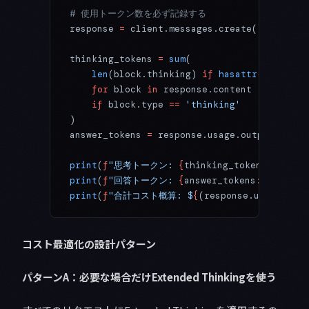
# 使用トークン数を必ず記録する
response 
=
 client.messages.create(
...
)
thinking_tokens 
=
 sum
(
    len
(block.thinking) 
if
 hasattr
(block, 
'
    for
 block 
in
 response.content
    if
 block.type 
==
 'thinking'
)
answer_tokens 
=
 response.usage.output_token
print
(
f
"思考トークン: 
{
thinking_tokens
:,
}
"
)
print
(
f
"回答トークン: 
{
answer_tokens
:,
}
"
)
print
(
f
"合計コスト概算: $
{
(response.usage.inpu
コスト最適化の設計パターン
パターンA：必要な場合だけExtended Thinkingを使う