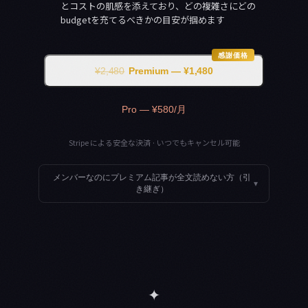
とコストの肌感を添えており、どの複雑さにどの
budgetを充てるべきかの目安が掴めます
感謝価格
¥2,480
Premium — ¥1,480
Pro — ¥580/月
Stripe による安全な決済 · いつでもキャンセル可能
メンバーなのにプレミアム記事が全文読めない方（引
▾
き継ぎ）
✦