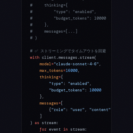
#     thinking={
#         "type": "enabled",
#         "budget_tokens": 10000
#     },
#     messages=[...]
# )
# ✅ ストリーミングでタイムアウトを回避
with
 client.messages.stream(
    model
=
"claude-sonnet-4-6"
,
    max_tokens
=
16000
,
    thinking
=
{
        "type"
: 
"enabled"
,
        "budget_tokens"
: 
10000
    },
    messages
=
[
        {
"role"
: 
"user"
, 
"content"
: 
"複雑な
    ]
) 
as
 stream:
    for
 event 
in
 stream: