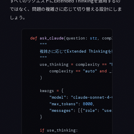
すべてのリクエストにExtended Thinkingを適用するの
ではなく、問題の複雑さに応じて切り替える設計にしま
しょう。
def
 ask_claude
(question: 
str
, complexity: 
s
    """
    複雑さに応じてExtended Thinkingを動的に切り
    """
    use_thinking 
=
 complexity 
==
 "high"
 or
 
        complexity 
==
 "auto"
 and
 _is_comple
    )
    kwargs 
=
 {
        "model"
: 
"claude-sonnet-4-6"
,
        "max_tokens"
: 
8000
,
        "messages"
: [{
"role"
: 
"user"
, 
"cont
    }
    if
 use_thinking: