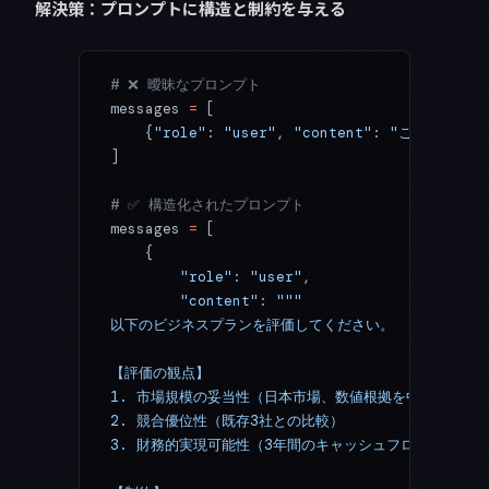
解決策：プロンプトに構造と制約を与える
# ❌ 曖昧なプロンプト
messages 
=
 [
    {
"role"
: 
"user"
, 
"content"
: 
"このビジネス
]
# ✅ 構造化されたプロンプト
messages 
=
 [
    {
        "role"
: 
"user"
,
        "content"
: 
"""
以下のビジネスプランを評価してください。
【評価の観点】
1. 市場規模の妥当性（日本市場、数値根拠を中心に）
2. 競合優位性（既存3社との比較）
3. 財務的実現可能性（3年間のキャッシュフロー観点から