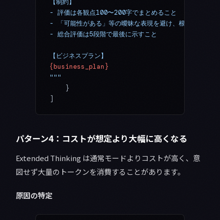
【制約】
- 評価は各観点100〜200字でまとめること
- 「可能性がある」等の曖昧な表現を避け、根拠を示すこ
- 総合評価は5段階で最後に示すこと
【ビジネスプラン】
{business_plan}
"""
    }
]
パターン4：コストが想定より大幅に高くなる
Extended Thinking は通常モードよりコストが高く、意
図せず大量のトークンを消費することがあります。
原因の特定