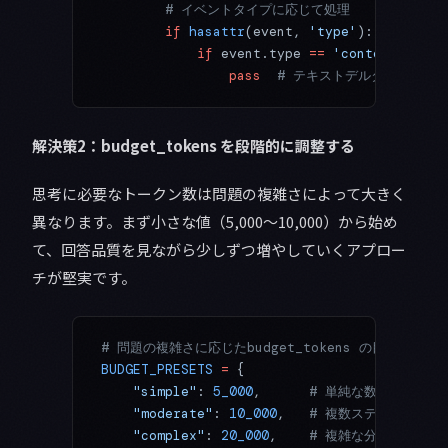
        # イベントタイプに応じて処理
        if
 hasattr
(event, 
'type'
):
            if
 event.type 
==
 'content_block
                pass
  # テキストデルタの処理
解決策2：budget_tokens を段階的に調整する
思考に必要なトークン数は問題の複雑さによって大きく
異なります。まず小さな値（5,000〜10,000）から始め
て、回答品質を見ながら少しずつ増やしていくアプロー
チが堅実です。
# 問題の複雑さに応じたbudget_tokens の目安
BUDGET_PRESETS
 =
 {
    "simple"
: 
5_000
,      
# 単純な数学・論理問
    "moderate"
: 
10_000
,   
# 複数ステップの推論
    "complex"
: 
20_000
,    
# 複雑な分析・設計タ