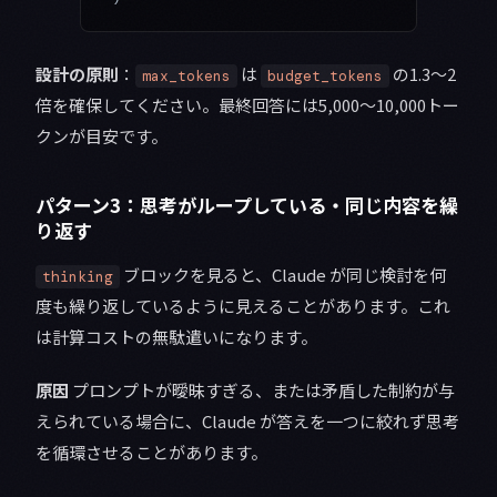
設計の原則
：
は
の1.3〜2
max_tokens
budget_tokens
倍を確保してください。最終回答には5,000〜10,000トー
クンが目安です。
パターン3：思考がループしている・同じ内容を繰
り返す
ブロックを見ると、Claude が同じ検討を何
thinking
度も繰り返しているように見えることがあります。これ
は計算コストの無駄遣いになります。
原因
プロンプトが曖昧すぎる、または矛盾した制約が与
えられている場合に、Claude が答えを一つに絞れず思考
を循環させることがあります。