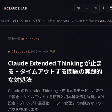
◉
♥
CLAUDE LAB
⌕
☀
EN
です
BEDROCK — ANTHROPIC_BEDROCK_REGION_PREFIX により、A
●
記事一覧
/
Claude.ai
◉
Claude.ai
/
2026-04-09
中級
Claude Extended Thinking が止ま
る・タイムアウトする問題の実践的
な対処法
Claude のExtended Thinking（拡張思考モード）が途中
で停止・タイムアウトする原因と根本解決策を詳解。API
設定・プロンプト最適化・コスト管理まで実践的なノウ
ハウを整理します。