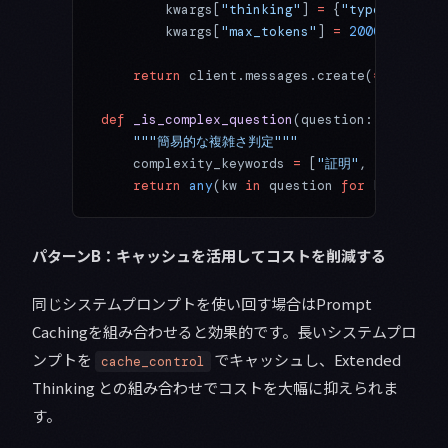
        kwargs[
"thinking"
] 
=
 {
"type"
: 
"enab
        kwargs[
"max_tokens"
] 
=
 20000
    return
 client.messages.create(
**
kwargs)
def
 _is_complex_question
(question: 
str
) -> 
    """簡易的な複雑さ判定"""
    complexity_keywords 
=
 [
"証明"
, 
"最適化"
, 
    return
 any
(kw 
in
 question 
for
 kw 
in
 com
パターンB：キャッシュを活用してコストを削減する
同じシステムプロンプトを使い回す場合はPrompt
Cachingを組み合わせると効果的です。長いシステムプロ
ンプトを
でキャッシュし、Extended
cache_control
Thinking との組み合わせでコストを大幅に抑えられま
す。