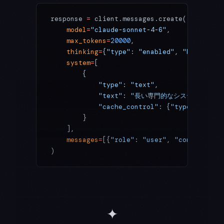
response 
=
 client.messages.create(
    model
=
"claude-sonnet-4-6"
,
    max_tokens
=
20000
,
    thinking
=
{
"type"
: 
"enabled"
, 
"budget_to
    system
=
[
        {
            "type"
: 
"text"
,
            "text"
: 
"長い専門的なシステムプロンプ
            "cache_control"
: {
"type"
: 
"ephe
        }
    ],
    messages
=
[{
"role"
: 
"user"
, 
"content"
: q
)
✦