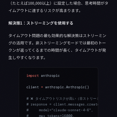
（たとえば100,000以上）に設定した場合、思考時間がタ
イムアウトに達するリスクが高まります。
解決策1：ストリーミングを使用する
タイムアウト問題の最も効果的な解決策はストリーミン
グの活用です。非ストリーミングモードでは最初のトー
クンが返ってくるまでの時間が長く、タイムアウトが発
生しやすくなります。
import
 anthropic
client 
=
 anthropic.Anthropic()
# ❌ タイムアウトリスクが高い（非ストリーミング）
# response = client.messages.create(
#     model="claude-sonnet-4-6",
#     max_tokens=16000,