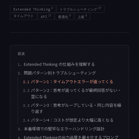
3
37
Extended Thinking
トラブルシューティング
タイムアウト
27
5
4
API
最適化
上級
目次
Extended Thinking の仕組みを理解する
1.
問題パターン別トラブルシューティング
2.
パターン1：タイムアウトエラーが返ってくる
2.1
パターン2：思考が返ってくるが最終回答がない・
2.2
空になる
パターン3：思考がループしている・同じ内容を繰
2.3
り返す
パターン4：コストが想定より大幅に高くなる
2.4
本番環境での堅牢なエラーハンドリング設計
3.
Extended Thinkingの出力品質を最大化するプロンプ
4.