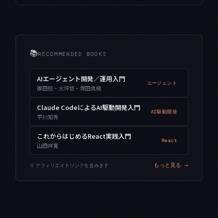
📚
RECOMMENDED BOOKS
AIエージェント開発／運用入門
エージェント
御田稔・大坪悠・塚田真規
Claude CodeによるAI駆動開発入門
AI駆動開発
平川知秀
これからはじめるReact実践入門
React
山田祥寛
※ アフィリエイトリンクを含みます
もっと見る →