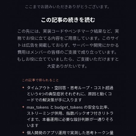
ここまでお読みいただきありがとうございます。
この記事の続きを読む
この先には、実装コードやベンチマーク結果など、実
務でお役に立てる内容をご用意しています。このサイ
トは広告を掲載しておらず、サーバーや開発にかかる
費用はメンバーの皆様のご支援で成り立っています。
もしお役に立てていましたら、ご支援いただけますと
大変ありがたいです。
この記事で得られること
✦
タイムアウト・空回答・思考ループ・コスト超過
という4つの典型症状それぞれに、原因と動くコ
ードでの解決策が手に入ります
✦
max_tokens と budget_tokens の安全な比率、
ストリーミング併用、指数バックオフ付きリトラ
イまで、本番運用に必要な設計判断が一通りそろ
います
✦
個人開発のアプリ運用で実測した思考トークン量