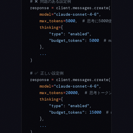
# ❌ 問題のある設定例
response 
=
 client.messages.create(
    model
=
"claude-sonnet-4-6"
,
    max_tokens
=
5000
,  
# 思考に5000使い切った
    thinking
=
{
        "type"
: 
"enabled"
,
        "budget_tokens"
: 
5000
  # max_tok
    },
    ...
)
# ✅ 正しい設定例
response 
=
 client.messages.create(
    model
=
"claude-sonnet-4-6"
,
    max_tokens
=
20000
,  
# 思考トークン + 最終
    thinking
=
{
        "type"
: 
"enabled"
,
        "budget_tokens"
: 
15000
  # max_tok
    },
    ...
)