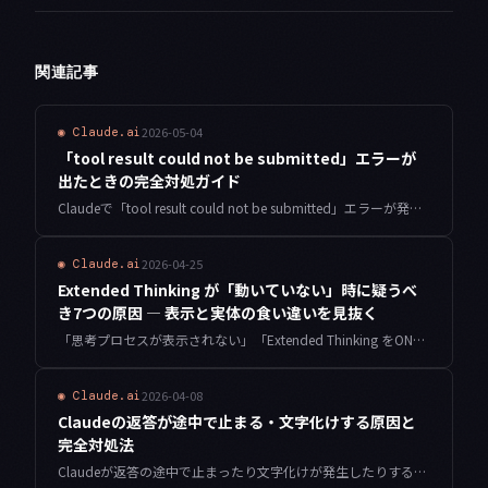
関連記事
2026-05-04
◉
Claude.ai
「tool result could not be submitted」エラーが
出たときの完全対処ガイド
Claudeで「tool result could not be submitted」エラーが発生したときの原因と対処法を、個人開発者の実体験をもとに徹底解説します。
2026-04-25
◉
Claude.ai
Extended Thinking が「動いていない」時に疑うべ
き7つの原因 — 表示と実体の食い違いを見抜く
「思考プロセスが表示されない」「Extended Thinking をONにしているのに普段と変わらない」と感じた時の原因切り分けを、API・チャット・SDK・モデルの4方向から体系的に解説します。実装バグの見抜き方まで踏み込んでいます。
2026-04-08
◉
Claude.ai
Claudeの返答が途中で止まる・文字化けする原因と
完全対処法
Claudeが返答の途中で止まったり文字化けが発生したりする原因を体系的に解説。トークン制限・ネットワーク・エンコーディングの観点から、即実践できる対処法をわかりやすくご紹介します。