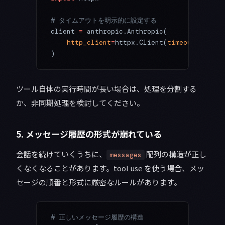
# タイムアウトを明示的に設定する
client 
=
 anthropic.Anthropic(
    http_client
=
httpx.Client(
timeout
=
60.0
) 
)
ツール自体の実行時間が長い場合は、処理を分割する
か、非同期処理を検討してください。
5. メッセージ履歴の形式が崩れている
会話を続けていくうちに、
配列の構造が正し
messages
くなくなることがあります。tool use を使う場合、メッ
セージの順番と形式に厳密なルールがあります。
# 正しいメッセージ履歴の構造