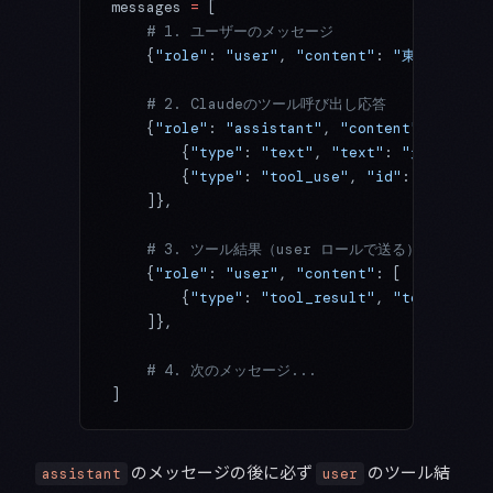
messages 
=
 [
    # 1. ユーザーのメッセージ
    {
"role"
: 
"user"
, 
"content"
: 
"東京の天気を
    # 2. Claudeのツール呼び出し応答
    {
"role"
: 
"assistant"
, 
"content"
: [
        {
"type"
: 
"text"
, 
"text"
: 
"天気を調べ
        {
"type"
: 
"tool_use"
, 
"id"
: 
"toolu_0
    ]},
    # 3. ツール結果（user ロールで送る）
    {
"role"
: 
"user"
, 
"content"
: [
        {
"type"
: 
"tool_result"
, 
"tool_use_i
    ]},
    # 4. 次のメッセージ...
]
のメッセージの後に必ず
のツール結
assistant
user