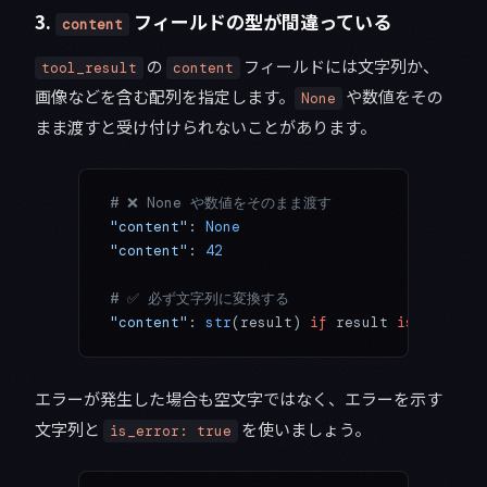
3.
フィールドの型が間違っている
content
の
フィールドには文字列か、
tool_result
content
画像などを含む配列を指定します。
や数値をその
None
まま渡すと受け付けられないことがあります。
# ❌ None や数値をそのまま渡す
"content"
: 
None
"content"
: 
42
# ✅ 必ず文字列に変換する
"content"
: 
str
(result) 
if
 result 
is
 not
 Non
エラーが発生した場合も空文字ではなく、エラーを示す
文字列と
を使いましょう。
is_error: true