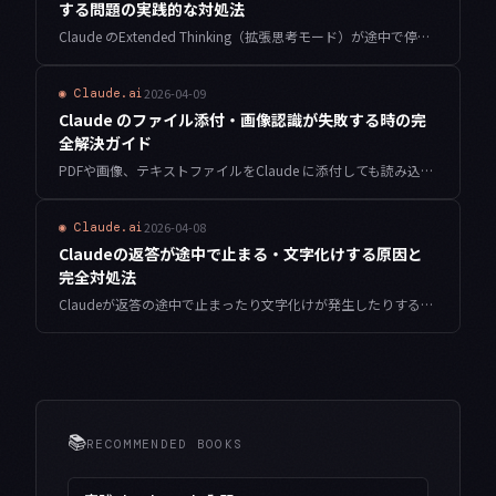
する問題の実践的な対処法
Claude のExtended Thinking（拡張思考モード）が途中で停止・タイムアウトする原因と根本解決策を詳解。API設定・プロンプト最適化・コスト管理まで実践的なノウハウを整理します。
2026-04-09
◉
Claude.ai
Claude のファイル添付・画像認識が失敗する時の完
全解決ガイド
PDFや画像、テキストファイルをClaude に添付しても読み込まれない・エラーになる問題を完全解決します。ファイル形式・サイズ・ブラウザ設定など原因別の対処法を丁寧に解説します。
2026-04-08
◉
Claude.ai
Claudeの返答が途中で止まる・文字化けする原因と
完全対処法
Claudeが返答の途中で止まったり文字化けが発生したりする原因を体系的に解説。トークン制限・ネットワーク・エンコーディングの観点から、即実践できる対処法をわかりやすくご紹介します。
📚
RECOMMENDED BOOKS