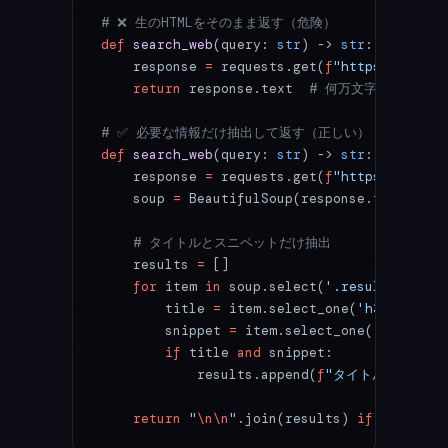
# ❌ 生のHTMLをそのまま返す（危険）
def
 search_web
(query: 
str
) -> 
str
:
    response 
=
 requests.get(
f
"https://examp
    return
 response.text  
# 何万文字もある可能
# ✅ 必要な情報だけ抽出して返す（正しい）
def
 search_web
(query: 
str
) -> 
str
:
    response 
=
 requests.get(
f
"https://examp
    soup 
=
 BeautifulSoup(response.text, 
'ht
    # タイトルとスニペットだけ抽出
    results 
=
 []
    for
 item 
in
 soup.select(
'.result'
)[:
5
]:
        title 
=
 item.select_one(
'h3'
)
        snippet 
=
 item.select_one(
'.snippet
        if
 title 
and
 snippet:
            results.append(
f
"タイトル: 
{
titl
    return
 "
\n\n
"
.join(results) 
if
 results 