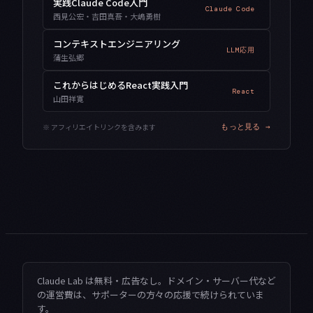
実践Claude Code入門
Claude Code
西見公宏・吉田真吾・大嶋勇樹
コンテキストエンジニアリング
LLM応用
蒲生弘郷
これからはじめるReact実践入門
React
山田祥寛
※ アフィリエイトリンクを含みます
もっと見る →
Claude Lab は無料・広告なし。ドメイン・サーバー代など
の運営費は、サポーターの方々の応援で続けられていま
す。