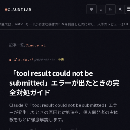
◉
♥
CLAUDE LAB
⌕
☀
EN
に対し、人手のレビューは13.6%でした
HABIT — 手動レビューは習慣になりやすく、C
●
記事一覧
/
Claude.ai
◉
Claude.ai
/
2026-05-04
中級
「tool result could not be
submitted」エラーが出たときの完
全対処ガイド
Claudeで「tool result could not be submitted」エラ
ーが発生したときの原因と対処法を、個人開発者の実体
験をもとに徹底解説します。