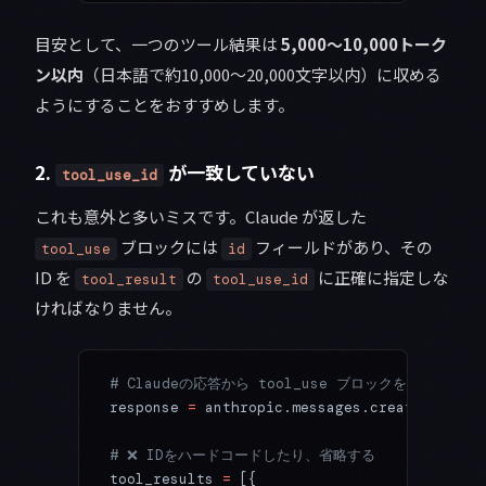
目安として、一つのツール結果は
5,000〜10,000トーク
ン以内
（日本語で約10,000〜20,000文字以内）に収める
ようにすることをおすすめします。
2.
が一致していない
tool_use_id
これも意外と多いミスです。Claude が返した
ブロックには
フィールドがあり、その
tool_use
id
ID を
の
に正確に指定しな
tool_result
tool_use_id
ければなりません。
# Claudeの応答から tool_use ブロックを取得した場
response 
=
 anthropic.messages.create(
...
)
# ❌ IDをハードコードしたり、省略する
tool_results 
=
 [{