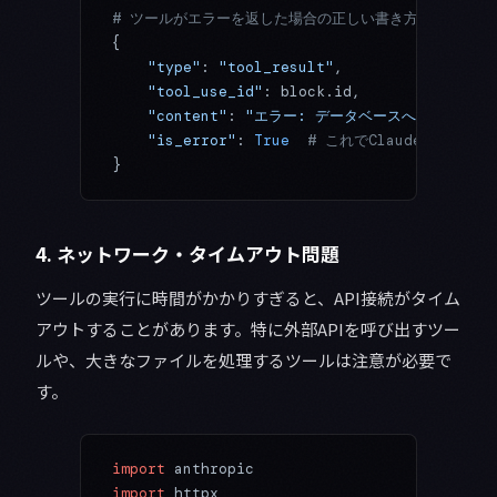
# ツールがエラーを返した場合の正しい書き方
{
    "type"
: 
"tool_result"
,
    "tool_use_id"
: block.id,
    "content"
: 
"エラー: データベースへの接続がタ
    "is_error"
: 
True
  # これでClaudeはエラ
}
4. ネットワーク・タイムアウト問題
ツールの実行に時間がかかりすぎると、API接続がタイム
アウトすることがあります。特に外部APIを呼び出すツー
ルや、大きなファイルを処理するツールは注意が必要で
す。
import
 anthropic
import
 httpx