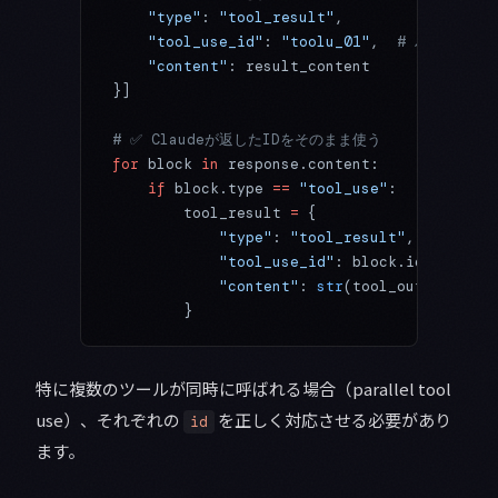
    "type"
: 
"tool_result"
,
    "tool_use_id"
: 
"toolu_01"
,  
# ハードコー
    "content"
: result_content
}]
# ✅ Claudeが返したIDをそのまま使う
for
 block 
in
 response.content:
    if
 block.type 
==
 "tool_use"
:
        tool_result 
=
 {
            "type"
: 
"tool_result"
,
            "tool_use_id"
: block.id,  
# ← 
            "content"
: 
str
(tool_output)
        }
特に複数のツールが同時に呼ばれる場合（parallel tool
use）、それぞれの
を正しく対応させる必要があり
id
ます。